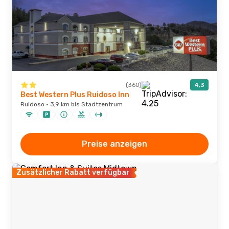
(360)
4,3
Best Western Plus Ruidoso Inn
Ruidoso · 3,9 km bis Stadtzentrum
Preise anzeigen
Zusätzlicher Rabatt verfügbar