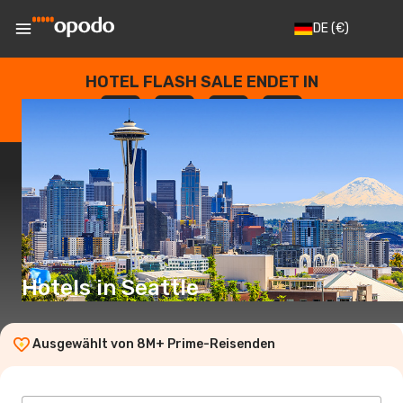
DE
(€)
HOTEL FLASH SALE ENDET IN
--
:
--
:
--
:
--
TAGE
STUNDEN
MINUTEN
SEKUNDEN
Hotels in Seattle
Ausgewählt von 8M+ Prime-Reisenden