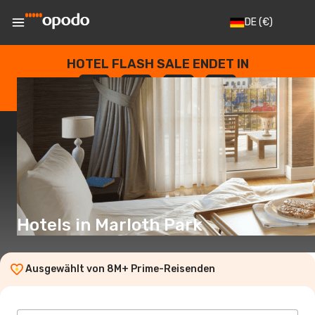
DE
(€)
HOTEL FLASH SALE ENDET IN
--
:
--
:
--
:
--
TAGE
STUNDEN
MINUTEN
SEKUNDEN
Hotels in Marloth Park
Ausgewählt von 8M+ Prime-Reisenden