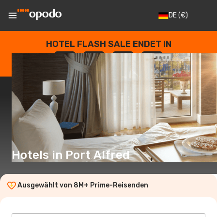
DE
(€)
HOTEL FLASH SALE ENDET IN
--
:
--
:
--
:
--
TAGE
STUNDEN
MINUTEN
SEKUNDEN
Hotels in Port Alfred
Ausgewählt von 8M+ Prime-Reisenden