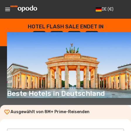
DE
(€)
HOTEL FLASH SALE ENDET IN
--
:
--
:
--
:
--
TAGE
STUNDEN
MINUTEN
SEKUNDEN
Beste Hotels in Deutschland
Ausgewählt von 8M+ Prime-Reisenden