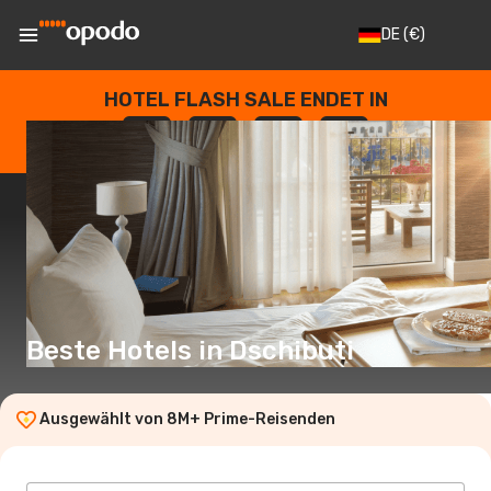
DE
(€)
HOTEL FLASH SALE ENDET IN
--
:
--
:
--
:
--
TAGE
STUNDEN
MINUTEN
SEKUNDEN
Beste Hotels in Dschibuti
Ausgewählt von 8M+ Prime-Reisenden