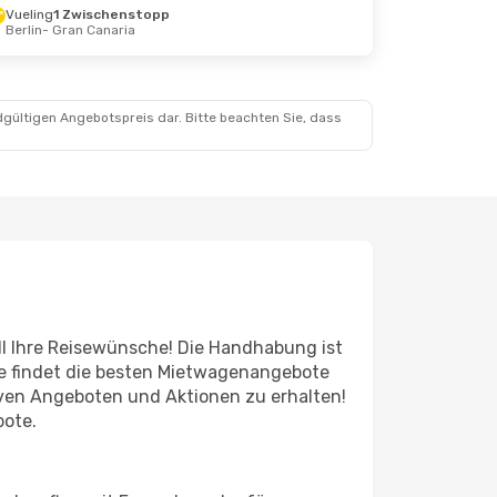
Vueling
1 Zwischenstopp
Berlin
- Gran Canaria
.
dgültigen Angebotspreis dar. Bitte beachten Sie, dass
all Ihre Reisewünsche! Die Handhabung ist
ne findet die besten Mietwagenangebote
iven Angeboten und Aktionen zu erhalten!
bote.