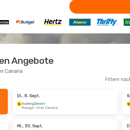
ten Angebote
an Canaria
Filtern nac
Di., 8. Sept.
S
.
- Di., 27. Okt.
Mi., 30. Sept.
- Do., 1. Ok
Vueling
Direkt
Malaga
- Gran Canaria
Direkt
Air Europa
Direkt
 Gran Canaria
Teneriffa
- Gran Canaria
Direkt
Air Europa
Direkt
ria
- Teneriffa
Gran Canaria
- Teneriffa
Mi., 30. Sept.
D