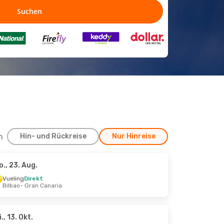
h
Hin- und Rückreise
Nur Hinreise
o., 23. Aug.
t.
Vueling
Direkt
Bilbao
- Gran Canaria
i., 13. Okt.