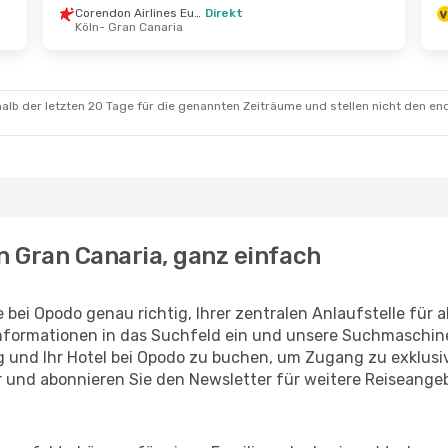
Corendon Airlines Europe
Direkt
Köln
- Gran Canaria
.
- Do., 10. Sept.
Di., 1. Sept.
- Mi., 2. Sept
rekt
Air Europa
Direkt
Gran Canaria
Lanzarote
- Gran Canaria
rekt
Air Europa
Direkt
ria
- London
Gran Canaria
- Lanzarote
alb der letzten 20 Tage für die genannten Zeiträume und stellen nicht den en
 Gran Canaria, ganz einfach
 bei Opodo genau richtig, Ihrer zentralen Anlaufstelle für 
 Informationen in das Suchfeld ein und unsere Suchmaschi
lug und Ihr Hotel bei Opodo zu buchen, um Zugang zu exklus
 und abonnieren Sie den Newsletter für weitere Reiseange