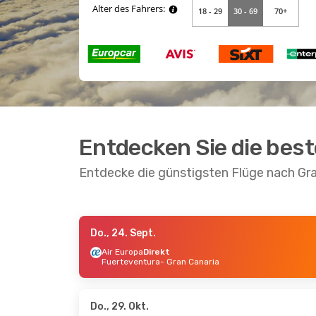
Entdecken Sie die bes
Entdecke die günstigsten Flüge nach Gr
Do., 24. Sept.
Di., 22. Sept.
- Mi., 23. Sept.
Di., 27. Okt
Air Europa
Direkt
Fuerteventura
- Gran Canaria
Vueling
Direkt
Air Europa
Malaga
- Gran Canaria
Teneriffa
-
Vueling
Direkt
Air Europa
Gran Canaria
- Malaga
Gran Cana
Do., 29. Okt.