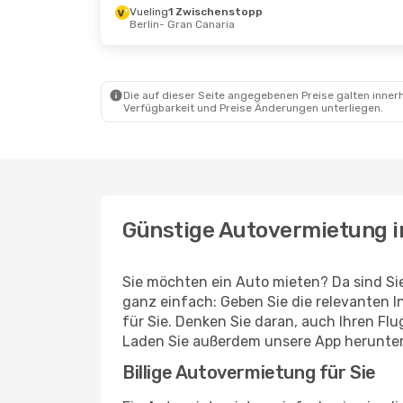
Vueling
1 Zwischenstopp
Berlin
- Gran Canaria
Di., 20. Okt.
- Di., 20. Okt.
Fr., 4. Sept
Air Europa
Direkt
Ryanair
Di
Teneriffa
- Gran Canaria
London
- 
Air Europa
Direkt
Ryanair
Di
Gran Canaria
- Teneriffa
Gran Cana
Die auf dieser Seite angegebenen Preise galten innerh
Verfügbarkeit und Preise Änderungen unterliegen.
Günstige Autovermietung in
Sie möchten ein Auto mieten? Da sind Sie
ganz einfach: Geben Sie die relevanten
für Sie. Denken Sie daran, auch Ihren F
Laden Sie außerdem unsere App herunter
Billige Autovermietung für Sie