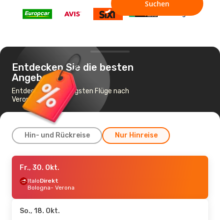
Entdecken Sie die besten
Angebote
Entdecke die günstigsten Flüge nach
Verona
Hin- und Rückreise
Nur Hinreise
Mo., 21. Sept.
Fr., 30. Okt.
- Mi., 23. Sept.
Wizz Air Malta
Italo
Direkt
Direkt
Tirana
Bologna
- Verona
- Verona
Wizz Air Malta
Direkt
Verona
- Tirana
So., 18. Okt.