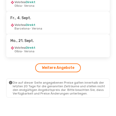
Fr., 28. Aug.
Volotea
Direkt
- Fr., 28. Aug.
Olbia
- Verona
Italo
Direkt
Mailand
- Verona
Italo
Direkt
Fr., 4. Sept.
Verona
- Mailand
Volotea
Direkt
Barcelona
- Verona
Fr., 2. Okt.
- So., 4. Okt.
Wizz Air Malta
Direkt
Mo., 21. Sept.
Tirana
- Verona
Wizz Air Malta
Direkt
Volotea
Direkt
Verona
- Tirana
Olbia
- Verona
Mi., 14. Okt.
- Sa., 17. Okt.
Weitere Angebote
Ryanair
Direkt
Brüssel
- Verona
Ryanair
Direkt
Verona
- Brüssel
Die auf dieser Seite angegebenen Preise galten innerhalb der
letzten 20 Tage für die genannten Zeiträume und stellen nicht
den endgültigen Angebotspreis dar. Bitte beachten Sie, dass
Verfügbarkeit und Preise Änderungen unterliegen.