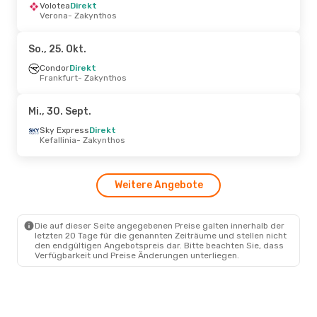
Mo., 28. Sept.
Volotea
Direkt
- Mi., 7. Okt.
Verona
- Zakynthos
Easyjet
Direkt
London
- Zakynthos
Jet2.Com
Direkt
So., 25. Okt.
Zakynthos
- London
Condor
Direkt
Frankfurt
- Zakynthos
Do., 27. Aug.
- So., 30. Aug.
Aegean Airlines
Direkt
Mi., 30. Sept.
Athen
- Zakynthos
Aegean Airlines
Direkt
Sky Express
Direkt
Zakynthos
- Athen
Kefallinia
- Zakynthos
Di., 8. Sept.
- So., 13. Sept.
Weitere Angebote
Aegean Airlines
Direkt
Athen
- Zakynthos
Aegean Airlines
Direkt
Zakynthos
- Athen
Die auf dieser Seite angegebenen Preise galten innerhalb der
letzten 20 Tage für die genannten Zeiträume und stellen nicht
den endgültigen Angebotspreis dar. Bitte beachten Sie, dass
Verfügbarkeit und Preise Änderungen unterliegen.