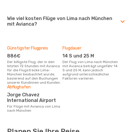
Wie viel kosten Flüge von Lima nach München
mit Avianca?
Günstigster Flugpreis
Flugdauer
886€
14 S und 25 M
Der billigste Flug, der in den
Der Flug von Lima nach München
letzten 72 Stunden mit Avianca
mit Avianca beträgt ungefähr 14
für die Flugstrecke Lima-
S und 25 M, kann jedoch
München beobachtet wurde,
aufgrund unterschiedlicher
basierend auf den Buchungen
Faktoren variieren.
unserer Kundinnen und Kunden.
Abflughafen
Jorge Chavez
International Airport
Für Flüge mit Avianca von Lima
nach München
Planen Sie Ihre Reise