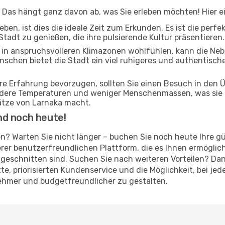
? Das hängt ganz davon ab, was Sie erleben möchten! Hier ei
ben, ist dies die ideale Zeit zum Erkunden. Es ist die perf
Stadt zu genießen, die ihre pulsierende Kultur präsentieren.
ch in anspruchsvolleren Klimazonen wohlfühlen, kann die Ne
nschen bietet die Stadt ein viel ruhigeres und authentische
ere Erfahrung bevorzugen, sollten Sie einen Besuch in den
ildere Temperaturen und weniger Menschenmassen, was sie 
tze von Larnaka macht.
nd noch heute!
ten? Warten Sie nicht länger – buchen Sie noch heute Ihre 
er benutzerfreundlichen Plattform, die es Ihnen ermöglich
geschnitten sind. Suchen Sie nach weiteren Vorteilen? Dan
atte, priorisierten Kundenservice und die Möglichkeit, bei 
nehmer und budgetfreundlicher zu gestalten.