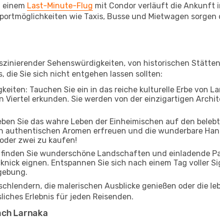
i einem
Last-Minute-Flug
mit Condor verläuft die Ankunft in
ortmöglichkeiten wie Taxis, Busse und Mietwagen sorgen d
faszinierender Sehenswürdigkeiten, von historischen Stätt
, die Sie sich nicht entgehen lassen sollten:
keiten: Tauchen Sie ein in das reiche kulturelle Erbe von La
Viertel erkunden. Sie werden von der einzigartigen Archite
leben Sie das wahre Leben der Einheimischen auf den beleb
 an authentischen Aromen erfreuen und die wunderbare Han
 oder zwei zu kaufen!
finden Sie wunderschöne Landschaften und einladende Park
cknick eignen. Entspannen Sie sich nach einem Tag voller S
gebung.
 schlendern, die malerischen Ausblicke genießen oder die 
liches Erlebnis für jeden Reisenden.
ach Larnaka