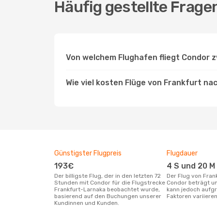
Häufig gestellte Frage
Von welchem Flughafen fliegt Condor 
Wie viel kosten Flüge von Frankfurt n
Günstigster Flugpreis
Flugdauer
193€
4 S und 20 M
Der billigste Flug, der in den letzten 72
Der Flug von Frankfurt nach Larnaka mit
Stunden mit Condor für die Flugstrecke
Condor beträgt un
Frankfurt-Larnaka beobachtet wurde,
kann jedoch aufgr
basierend auf den Buchungen unserer
Faktoren variieren
Kundinnen und Kunden.