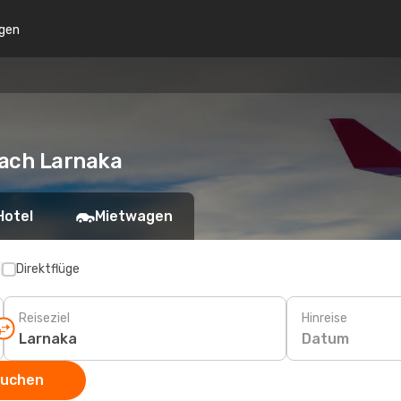
gen
nach Larnaka
Hotel
Mietwagen
p
Direktflüge
Reiseziel
Hinreise
Datum
suchen