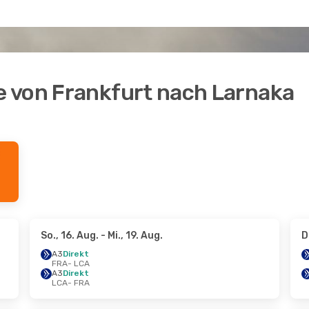
 von Frankfurt nach Larnaka
So., 16. Aug.
- Mi., 19. Aug.
D
A3
Direkt
FRA
- LCA
A3
Direkt
LCA
- FRA