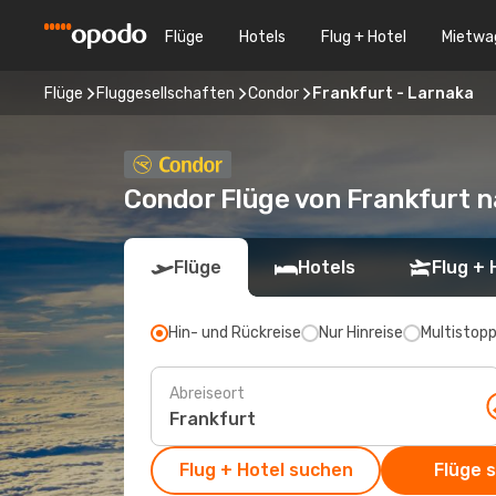
Flüge
Hotels
Flug + Hotel
Mietwa
Flüge
Fluggesellschaften
Condor
Frankfurt - Larnaka
Condor Flüge von Frankfurt 
Flüge
Hotels
Flug + 
Hin- und Rückreise
Nur Hinreise
Multistop
Abreiseort
Flug + Hotel suchen
Flüge 