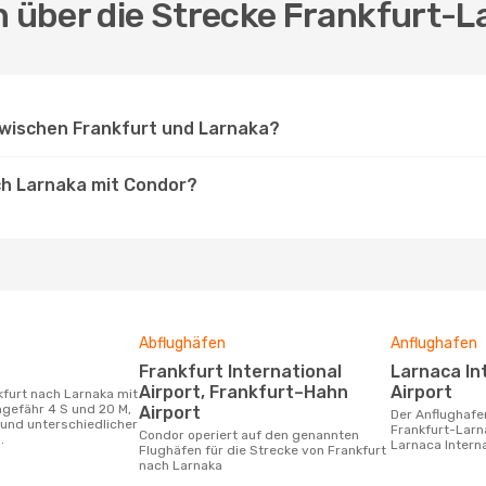
n über die Strecke Frankfurt-
zwischen Frankfurt und Larnaka?
ach Larnaka mit Condor?
Abflughäfen
Anflughafen
Frankfurt International
Larnaca International
Airport, Frankfurt–Hahn
Airport
gefähr 4 S und 20 M,
Airport
Der Anflughafen für die Flugstrecke
und unterschiedlicher
Frankfurt-Larn
Condor operiert auf den genannten
.
Larnaca Interna
Flughäfen für die Strecke von Frankfurt
nach Larnaka