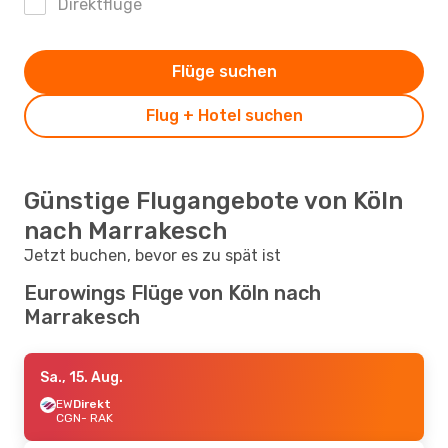
Direktflüge
Flüge suchen
Flug + Hotel suchen
Günstige Flugangebote von Köln
nach Marrakesch
Jetzt buchen, bevor es zu spät ist
Eurowings Flüge von Köln nach
Marrakesch
Sa., 15. Aug.
EW
Direkt
CGN
- RAK