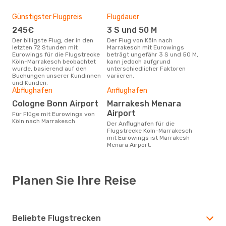
Günstigster Flugpreis
Flugdauer
245€
3 S und 50 M
Der billigste Flug, der in den
Der Flug von Köln nach
letzten 72 Stunden mit
Marrakesch mit Eurowings
Eurowings für die Flugstrecke
beträgt ungefähr 3 S und 50 M,
Köln-Marrakesch beobachtet
kann jedoch aufgrund
wurde, basierend auf den
unterschiedlicher Faktoren
Buchungen unserer Kundinnen
variieren.
und Kunden.
Abflughafen
Anflughafen
Cologne Bonn Airport
Marrakesh Menara
Airport
Für Flüge mit Eurowings von
Köln nach Marrakesch
Der Anflughafen für die
Flugstrecke Köln-Marrakesch
mit Eurowings ist Marrakesh
Menara Airport.
Planen Sie Ihre Reise
Beliebte Flugstrecken