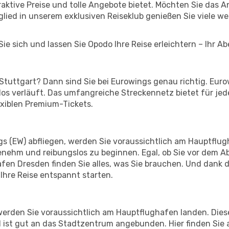
traktive Preise und tolle Angebote bietet. Möchten Sie da
lied in unserem exklusiven Reiseklub genießen Sie viele wei
ie sich und lassen Sie Opodo Ihre Reise erleichtern – Ihr A
tuttgart? Dann sind Sie bei Eurowings genau richtig. Eurow
slos verläuft. Das umfangreiche Streckennetz bietet für je
exiblen Premium-Tickets.
 (EW) abfliegen, werden Sie voraussichtlich am Hauptflugh
enehm und reibungslos zu beginnen. Egal, ob Sie vor dem A
n Dresden finden Sie alles, was Sie brauchen. Und dank d
Ihre Reise entspannt starten.
erden Sie voraussichtlich am Hauptflughafen landen. Diese
 ist gut an das Stadtzentrum angebunden. Hier finden Sie a