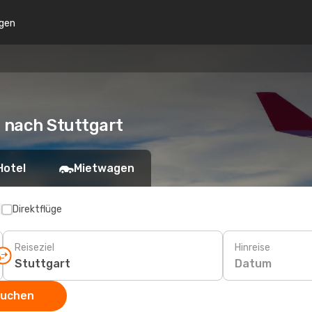
gen
 nach Stuttgart
Hotel
Mietwagen
p
Direktflüge
Reiseziel
Hinreise
Datum
suchen