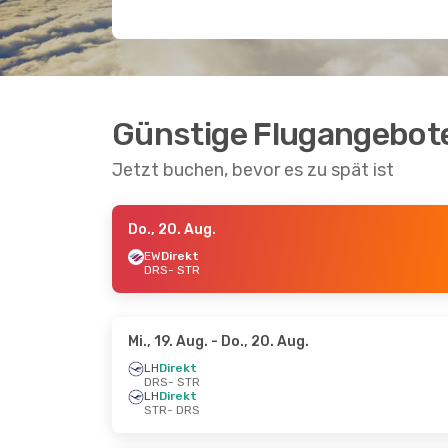
Günstige Flugangebote
Jetzt buchen, bevor es zu spät ist
Do., 20. Aug.
EW
Direkt
DRS
- STR
Mi., 19. Aug.
- Do., 20. Aug.
LH
Direkt
DRS
- STR
LH
Direkt
STR
- DRS