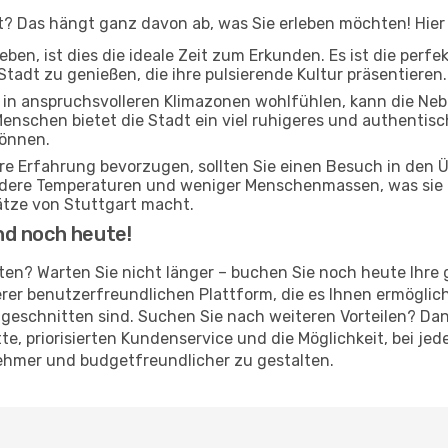
t? Das hängt ganz davon ab, was Sie erleben möchten! Hier 
ben, ist dies die ideale Zeit zum Erkunden. Es ist die perf
Stadt zu genießen, die ihre pulsierende Kultur präsentieren.
ch in anspruchsvolleren Klimazonen wohlfühlen, kann die Ne
Menschen bietet die Stadt ein viel ruhigeres und authentisch
können.
ere Erfahrung bevorzugen, sollten Sie einen Besuch in den
ildere Temperaturen und weniger Menschenmassen, was sie 
tze von Stuttgart macht.
nd noch heute!
arten? Warten Sie nicht länger – buchen Sie noch heute Ihre
er benutzerfreundlichen Plattform, die es Ihnen ermöglich
geschnitten sind. Suchen Sie nach weiteren Vorteilen? Dan
atte, priorisierten Kundenservice und die Möglichkeit, bei 
nehmer und budgetfreundlicher zu gestalten.