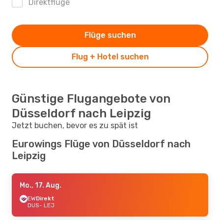
Direktflüge
Flüge suchen
Flug + Hotel suchen
Günstige Flugangebote von
Düsseldorf nach Leipzig
Jetzt buchen, bevor es zu spät ist
Eurowings Flüge von Düsseldorf nach
Leipzig
Mo., 17. Aug.
EW
Direkt
DUS
- LEJ