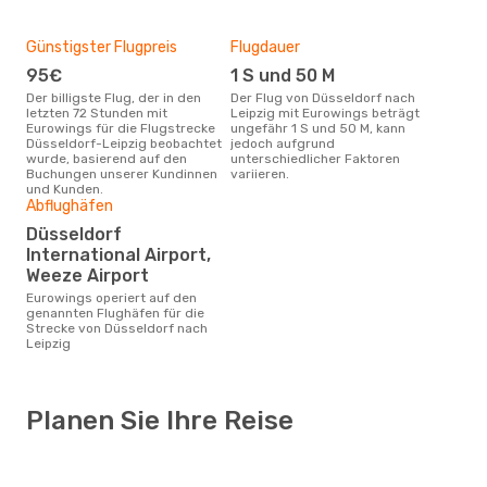
Günstigster Flugpreis
Flugdauer
95€
1 S und 50 M
Der billigste Flug, der in den
Der Flug von Düsseldorf nach
letzten 72 Stunden mit
Leipzig mit Eurowings beträgt
Eurowings für die Flugstrecke
ungefähr 1 S und 50 M, kann
Düsseldorf-Leipzig beobachtet
jedoch aufgrund
wurde, basierend auf den
unterschiedlicher Faktoren
Buchungen unserer Kundinnen
variieren.
und Kunden.
Abflughäfen
Düsseldorf
International Airport,
Weeze Airport
Eurowings operiert auf den
genannten Flughäfen für die
Strecke von Düsseldorf nach
Leipzig
Planen Sie Ihre Reise