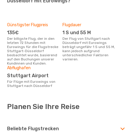
Düsseldorf mit Eurowings?
Günstigster Flugpreis
Flugdauer
135€
1 S und 55 M
Der billigste Flug, der in den
Der Flug von Stuttgart nach
letzten 72 Stunden mit
Düsseldorf mit Eurowings
Eurowings für die Flugstrecke
beträgt ungefähr 1 S und 55 M,
Stuttgart-Düsseldorf
kann jedoch aufgrund
beobachtet wurde, basierend
unterschiedlicher Faktoren
auf den Buchungen unserer
variieren.
Kundinnen und Kunden.
Abflughafen
Stuttgart Airport
Für Flüge mit Eurowings von
Stuttgart nach Düsseldorf
Planen Sie Ihre Reise
Beliebte Flugstrecken