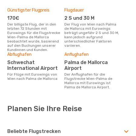
Günstigster Flugpreis
Flugdauer
170€
2 S und 30 M
Der billigste Flug, der in den
Der Flug von Wien nach Palma
letzten 72 Stunden mit
de Mallorca mit Eurowings
Eurowings für die Flugstrecke
beträgt ungefähr 2 S und 30 M,
Wien-Palma de Mallorca
kann jedoch aufgrund
beobachtet wurde, basierend
unterschiedlicher Faktoren
auf den Buchungen unserer
variieren.
Kundinnen und Kunden.
Abflughafen
Anflughafen
Schwechat
Palma de Mallorca
International Airport
Airport
Für Flüge mit Eurowings von
Der Anflughafen für die
Wien nach Palma de Mallorca
Flugstrecke Wien-Palma de
Mallorca mit Eurowings ist
Palma de Mallorca Airport.
Planen Sie Ihre Reise
Beliebte Flugstrecken