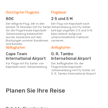
Günstigster Flugpreis
Flugdauer
80€
2 S und 5 M
Der billigste Flug, der in den
Der Flug von Kapstadt nach
letzten 72 Stunden mit Fly Safair
Johannesburg mit Fly Safair
für die Flugstrecke Kapstadt-
beträgt ungefähr 2 S und 5 M,
Johannesburg beobachtet
kann jedoch aufgrund
wurde, basierend auf den
unterschiedlicher Faktoren
Buchungen unserer Kundinnen
variieren.
und Kunden.
Abflughafen
Anflughafen
Cape Town
O. R. Tambo
International Airport
International Airport
Für Flüge mit Fly Safair von
Der Anflughafen für die
Kapstadt nach Johannesburg
Flugstrecke Kapstadt-
Johannesburg mit Fly Safair ist
O. R. Tambo International Airport.
Planen Sie Ihre Reise