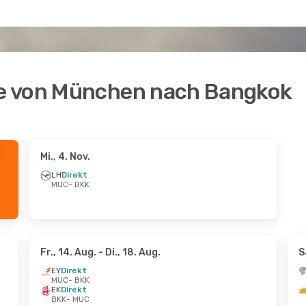
e von München nach Bangkok
Mi., 4. Nov.
LH
Direkt
MUC
- BKK
Fr., 14. Aug.
- Di., 18. Aug.
S
EY
Direkt
MUC
- BKK
EK
Direkt
BKK
- MUC