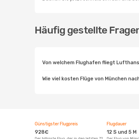
Häufig gestellte Frag
Von welchem Flughafen fliegt Luftha
Wie viel kosten Flüge von München na
Günstigster Flugpreis
Flugdauer
928€
12 S und 5 M
Der billigste Flug, der in den letzten 72
Der Flug von München nach Bangkok mit