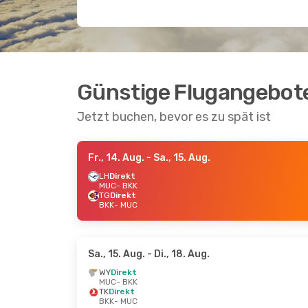
Günstige Flugangebot
Jetzt buchen, bevor es zu spät ist
Fr., 14. Aug.
- Sa., 15. Aug.
LH
Direkt
MUC
- BKK
TG
Direkt
BKK
- MUC
Sa., 15. Aug.
- Di., 18. Aug.
WY
Direkt
MUC
- BKK
TK
Direkt
BKK
- MUC