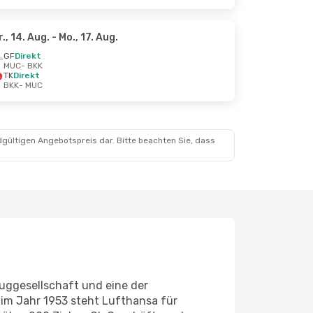
r., 14. Aug.
- Mo., 17. Aug.
GF
Direkt
MUC
- BKK
TK
Direkt
BKK
- MUC
dgültigen Angebotspreis dar. Bitte beachten Sie, dass
uggesellschaft und eine der
g im Jahr 1953 steht Lufthansa für