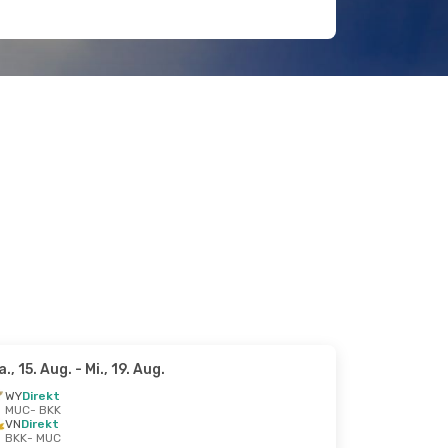
a., 15. Aug.
- Mi., 19. Aug.
WY
Direkt
MUC
- BKK
VN
Direkt
BKK
- MUC