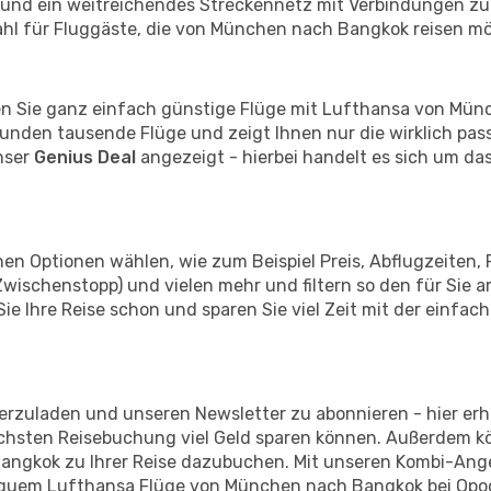
und ein weitreichendes Streckennetz mit Verbindungen zu 
Wahl für Fluggäste, die von München nach Bangkok reisen m
nden Sie ganz einfach günstige Flüge mit Lufthansa von Mü
nden tausende Flüge und zeigt Ihnen nur die wirklich pas
nser
Genius Deal
angezeigt - hierbei handelt es sich um das
en Optionen wählen, wie zum Beispiel Preis, Abflugzeiten, 
Zwischenstopp) und vielen mehr und filtern so den für Sie
 Ihre Reise schon und sparen Sie viel Zeit mit der einfac
erzuladen und unseren Newsletter zu abonnieren - hier erha
nächsten Reisebuchung viel Geld sparen können. Außerdem 
Bangkok zu Ihrer Reise dazubuchen. Mit unseren Kombi-Ang
bequem Lufthansa Flüge von München nach Bangkok bei Opo