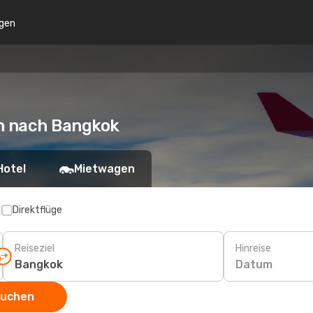
gen
n nach Bangkok
Hotel
Mietwagen
p
Direktflüge
Reiseziel
Hinreise
Datum
suchen