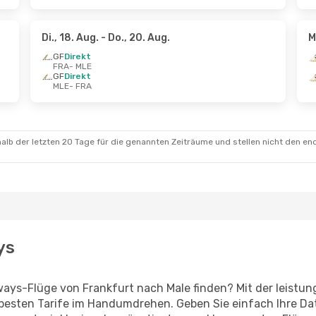
Di., 18. Aug.
- Do., 20. Aug.
M
GF
Direkt
FRA
- MLE
GF
Direkt
MLE
- FRA
alb der letzten 20 Tage für die genannten Zeiträume und stellen nicht den en
ys
rways-Flüge von Frankfurt nach Male finden? Mit der leist
 besten Tarife im Handumdrehen. Geben Sie einfach Ihre Dat