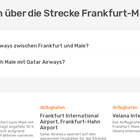
n über die Strecke Frankfurt-M
rways zwischen Frankfurt und Male?
ch Male mit Qatar Airways?
Abflughäfen
Anflughafen
Frankfurt International
Velana Int
Airport, Frankfurt–Hahn
Der Anflughafen für die Flugstrecke
rägt ungefähr 10 S
Frankfurt-Male 
Airport
doch aufgrund
Velana Internat
Qatar Airways operiert auf den
Faktoren variieren.
genannten Flughäfen für die Strecke