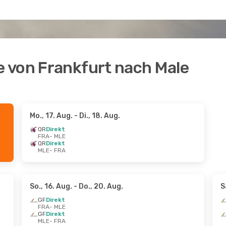
 von Frankfurt nach Male
Mo., 17. Aug.
- Di., 18. Aug.
QR
Direkt
FRA
- MLE
QR
Direkt
MLE
- FRA
So., 16. Aug.
- Do., 20. Aug.
S
GF
Direkt
FRA
- MLE
GF
Direkt
MLE
- FRA