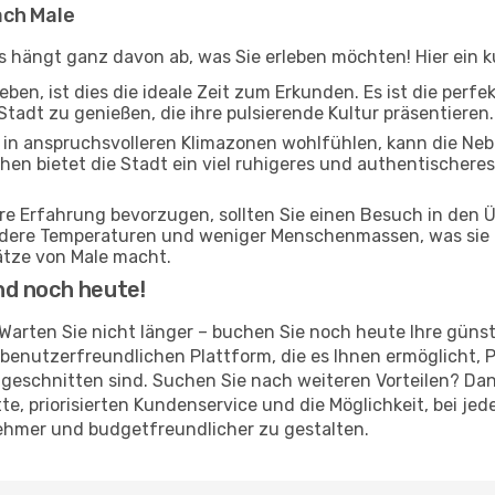
ach Male
s hängt ganz davon ab, was Sie erleben möchten! Hier ein ku
ben, ist dies die ideale Zeit zum Erkunden. Es ist die perf
Stadt zu genießen, die ihre pulsierende Kultur präsentieren.
ch in anspruchsvolleren Klimazonen wohlfühlen, kann die Ne
hen bietet die Stadt ein viel ruhigeres und authentischeres
ere Erfahrung bevorzugen, sollten Sie einen Besuch in den
ildere Temperaturen und weniger Menschenmassen, was sie 
tze von Male macht.
nd noch heute!
? Warten Sie nicht länger – buchen Sie noch heute Ihre güns
benutzerfreundlichen Plattform, die es Ihnen ermöglicht, P
geschnitten sind. Suchen Sie nach weiteren Vorteilen? Dan
atte, priorisierten Kundenservice und die Möglichkeit, bei 
nehmer und budgetfreundlicher zu gestalten.