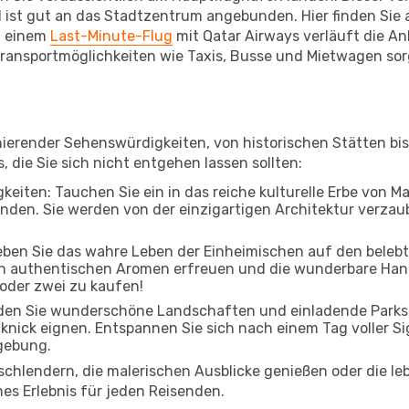
 ist gut an das Stadtzentrum angebunden. Hier finden Sie a
i einem
Last-Minute-Flug
mit Qatar Airways verläuft die Ank
ransportmöglichkeiten wie Taxis, Busse und Mietwagen sor
zinierender Sehenswürdigkeiten, von historischen Stätten 
, die Sie sich nicht entgehen lassen sollten:
eiten: Tauchen Sie ein in das reiche kulturelle Erbe von Ma
den. Sie werden von der einzigartigen Architektur verzaube
leben Sie das wahre Leben der Einheimischen auf den beleb
 an authentischen Aromen erfreuen und die wunderbare Han
 oder zwei zu kaufen!
den Sie wunderschöne Landschaften und einladende Parks, 
cknick eignen. Entspannen Sie sich nach einem Tag voller S
gebung.
 schlendern, die malerischen Ausblicke genießen oder die 
hes Erlebnis für jeden Reisenden.