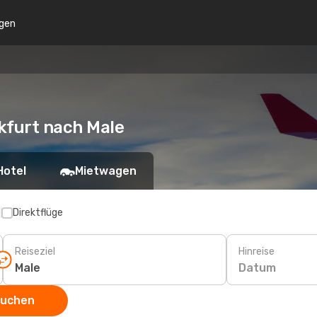
gen
kfurt nach Male
Hotel
Mietwagen
p
Direktflüge
Reiseziel
Hinreise
Datum
suchen