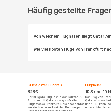
Häufig gestellte Frage
Von welchem Flughafen fliegt Qatar Ai
Wie viel kosten Flüge von Frankfurt na
Günstigster Flugpreis
Flugdauer
323€
10 S und 10 M
Der billigste Flug, der in den letzten 72
Der Flug von Frankfurt nach Male mit
Stunden mit Qatar Airways für die
Qatar Airways bet
Flugstrecke Frankfurt-Male beobachtet
und 10 M, kann je
wurde, basierend auf den Buchungen
unterschiedlicher 
unserer Kundinnen und Kunden.