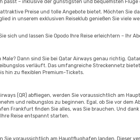
n passt – inklusive der günstigsten und bequemsten Flüge
s attraktive Preise und tolle Angebote bietet. Möchten Sie
lied in unserem exklusiven Reiseklub genießen Sie viele wei
ie sich und lassen Sie Opodo Ihre Reise erleichtern – Ihr A
Male? Dann sind Sie bei Qatar Airways genau richtig. Qatar
 reibungslos verläuft. Das umfangreiche Streckennetz biet
s hin zu flexiblen Premium-Tickets.
irways (QR) abfliegen, werden Sie voraussichtlich am Hauptf
enehm und reibungslos zu beginnen. Egal, ob Sie vor dem A
n Frankfurt finden Sie alles, was Sie brauchen. Und dank
Ihre Reise entspannt starten.
 Sie voraussichtlich am Hauptflughafen landen. Dieser ver