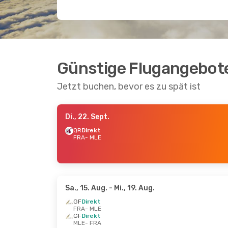
Günstige Flugangebote
Jetzt buchen, bevor es zu spät ist
Di., 22. Sept.
QR
Direkt
FRA
- MLE
Sa., 15. Aug.
- Mi., 19. Aug.
GF
Direkt
FRA
- MLE
GF
Direkt
MLE
- FRA