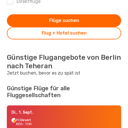
Direktflüge
Flüge suchen
Flug + Hotel suchen
Günstige Flugangebote von Berlin
nach Teheran
Jetzt buchen, bevor es zu spät ist
Günstige Flüge für alle
Fluggesellschaften
Di., 1. Sept.
PC
Direkt
BER
- THR