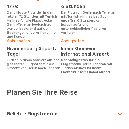
177€
6 Stunden
Der billigste Flug, der in den
Der Flug von Berlin nach Teheran
letzten 72 Stunden mit Turkish
mit Turkish Airlines beträgt
Airlines für die Flugstrecke
ungefähr 6 Stunden, kann
Berlin-Teheran beobachtet
jedoch aufgrund
wurde, basierend auf den
unterschiedlicher Faktoren
Buchungen unserer Kundinnen
variieren.
und Kunden.
Abflughäfen
Anflughafen
Brandenburg Airport,
Imam Khomeini
Tegel
International Airport
Turkish Airlines operiert auf den
Der Anflughafen für die
genannten Flughäfen für die
Flugstrecke Berlin-Teheran mit
Strecke von Berlin nach Teheran
Turkish Airlines ist Imam
Khomeini International Airport.
Planen Sie Ihre Reise
Beliebte Flugstrecken