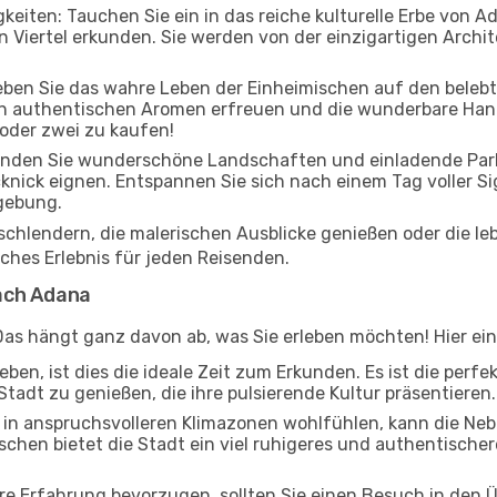
keiten: Tauchen Sie ein in das reiche kulturelle Erbe von A
Viertel erkunden. Sie werden von der einzigartigen Archite
leben Sie das wahre Leben der Einheimischen auf den beleb
 an authentischen Aromen erfreuen und die wunderbare Han
 oder zwei zu kaufen!
inden Sie wunderschöne Landschaften und einladende Parks
cknick eignen. Entspannen Sie sich nach einem Tag voller S
gebung.
 schlendern, die malerischen Ausblicke genießen oder die 
iches Erlebnis für jeden Reisenden.
ach Adana
Das hängt ganz davon ab, was Sie erleben möchten! Hier ein 
ben, ist dies die ideale Zeit zum Erkunden. Es ist die perf
Stadt zu genießen, die ihre pulsierende Kultur präsentieren.
ch in anspruchsvolleren Klimazonen wohlfühlen, kann die Ne
chen bietet die Stadt ein viel ruhigeres und authentischere
ere Erfahrung bevorzugen, sollten Sie einen Besuch in den