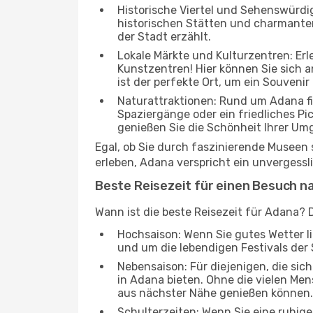
Historische Viertel und Sehenswürdig
historischen Stätten und charmanten 
der Stadt erzählt.
Lokale Märkte und Kulturzentren: Er
Kunstzentren! Hier können Sie sich
ist der perfekte Ort, um ein Souvenir
Naturattraktionen: Rund um Adana f
Spaziergänge oder ein friedliches Pi
genießen Sie die Schönheit Ihrer Um
Egal, ob Sie durch faszinierende Museen
erleben, Adana verspricht ein unvergessl
Beste Reisezeit für einen Besuch n
Wann ist die beste Reisezeit für Adana? 
Hochsaison: Wenn Sie gutes Wetter lie
und um die lebendigen Festivals der 
Nebensaison: Für diejenigen, die si
in Adana bieten. Ohne die vielen Mens
aus nächster Nähe genießen können.
Schulterzeiten: Wenn Sie eine ruhig