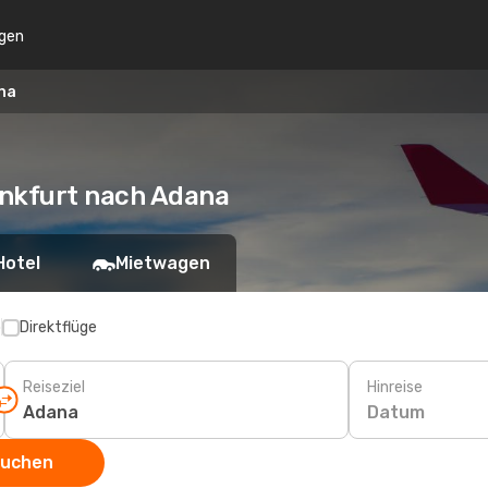
gen
na
rankfurt nach Adana
Hotel
Mietwagen
p
Direktflüge
Reiseziel
Hinreise
Datum
suchen