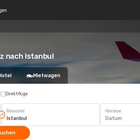
gen
az nach Istanbul
Hotel
Mietwagen
p
Direktflüge
Reiseziel
Hinreise
Datum
suchen