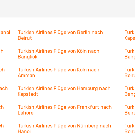
Hanoi
Turkish Airlines Flüge von Berlin nach
Turk
Beirut
Kaps
ch
Turkish Airlines Flüge von Köln nach
Turk
Bangkok
Ban
ach
Turkish Airlines Flüge von Köln nach
Turk
Amman
Beir
nach
Turkish Airlines Flüge von Hamburg nach
Turk
Kapstadt
Ban
ch
Turkish Airlines Flüge von Frankfurt nach
Turk
Lahore
Beir
ch
Turkish Airlines Flüge von Nürnberg nach
Turk
Hanoi
Beir