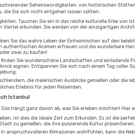
 faszinierender Sehenswürdigkeiten, von historischen Stätt
, die Sie sich nicht entgehen lassen sollten:
eiten: Tauchen Sie ein in das reiche kulturelle Erbe von Is
Viertel erkunden. Sie werden von der einzigartigen Archite
leben Sie das wahre Leben der Einheimischen auf den beleb
 an authentischen Aromen erfreuen und die wunderbare Han
 oder zwei zu kaufen!
 finden Sie wunderschöne Landschaften und einladende Par
cknick eignen. Entspannen Sie sich nach einem Tag voller S
gebung.
 schlendern, die malerischen Ausblicke genießen oder die 
sliches Erlebnis für jeden Reisenden.
ach Istanbul
? Das hängt ganz davon ab, was Sie erleben möchten! Hier ei
ben, ist dies die ideale Zeit zum Erkunden. Es ist die perf
Stadt zu genießen, die ihre pulsierende Kultur präsentieren.
ch in anspruchsvolleren Klimazonen wohlfühlen, kann die Ne