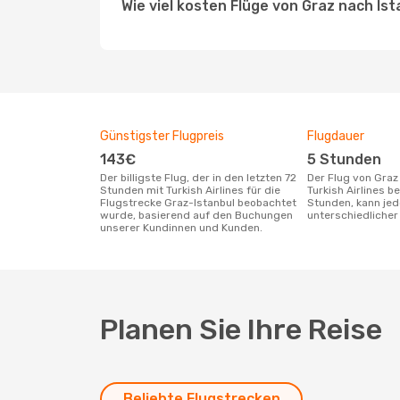
Wie viel kosten Flüge von Graz nach Ist
Günstigster Flugpreis
Flugdauer
143€
5 Stunden
Der billigste Flug, der in den letzten 72
Der Flug von Graz nach Istanbul mit
Stunden mit Turkish Airlines für die
Turkish Airlines b
Flugstrecke Graz-Istanbul beobachtet
Stunden, kann je
wurde, basierend auf den Buchungen
unterschiedlicher 
unserer Kundinnen und Kunden.
Planen Sie Ihre Reise
Beliebte Flugstrecken