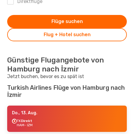
Direktflüge
Flüge suchen
Flug + Hotel suchen
Günstige Flugangebote von
Hamburg nach İzmir
Jetzt buchen, bevor es zu spät ist
Turkish Airlines Flüge von Hamburg nach
İzmir
Do., 13. Aug.
TK
Direkt
HAM
- IZM