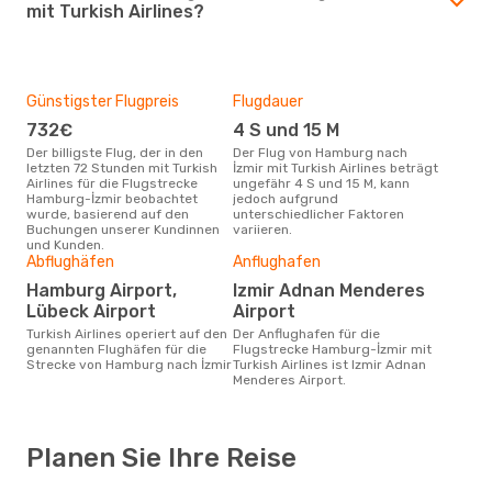
mit Turkish Airlines?
Günstigster Flugpreis
Flugdauer
732€
4 S und 15 M
Der billigste Flug, der in den
Der Flug von Hamburg nach
letzten 72 Stunden mit Turkish
İzmir mit Turkish Airlines beträgt
Airlines für die Flugstrecke
ungefähr 4 S und 15 M, kann
Hamburg-İzmir beobachtet
jedoch aufgrund
wurde, basierend auf den
unterschiedlicher Faktoren
Buchungen unserer Kundinnen
variieren.
und Kunden.
Abflughäfen
Anflughafen
Hamburg Airport,
Izmir Adnan Menderes
Lübeck Airport
Airport
Turkish Airlines operiert auf den
Der Anflughafen für die
genannten Flughäfen für die
Flugstrecke Hamburg-İzmir mit
Strecke von Hamburg nach İzmir
Turkish Airlines ist Izmir Adnan
Menderes Airport.
Planen Sie Ihre Reise