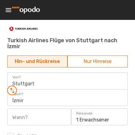
Turkish Airlines Flüge von Stuttgart nach
İzmir
Hin- und Rückreise
Nur Hinreise
Von?
Stuttgart
Nach?
İzmir
Reisende
Wann?
1 Erwachsener