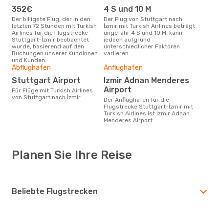
352€
4 S und 10 M
Der billigste Flug, der in den
Der Flug von Stuttgart nach
letzten 72 Stunden mit Turkish
İzmir mit Turkish Airlines beträgt
Airlines für die Flugstrecke
ungefähr 4 S und 10 M, kann
Stuttgart-İzmir beobachtet
jedoch aufgrund
wurde, basierend auf den
unterschiedlicher Faktoren
Buchungen unserer Kundinnen
variieren.
und Kunden.
Abflughafen
Anflughafen
Stuttgart Airport
Izmir Adnan Menderes
Airport
Für Flüge mit Turkish Airlines
von Stuttgart nach İzmir
Der Anflughafen für die
Flugstrecke Stuttgart-İzmir mit
Turkish Airlines ist Izmir Adnan
Menderes Airport.
Planen Sie Ihre Reise
Beliebte Flugstrecken