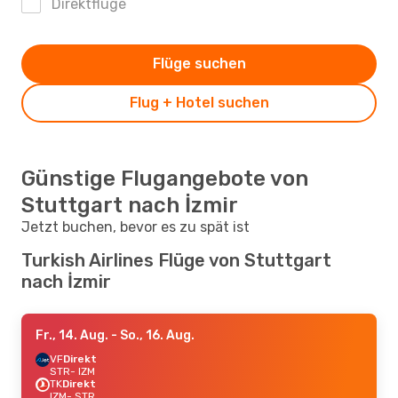
Direktflüge
Flüge suchen
Flug + Hotel suchen
Günstige Flugangebote von
Stuttgart nach İzmir
Jetzt buchen, bevor es zu spät ist
Turkish Airlines Flüge von Stuttgart
nach İzmir
Fr., 14. Aug.
- So., 16. Aug.
VF
Direkt
STR
- IZM
TK
Direkt
IZM
- STR