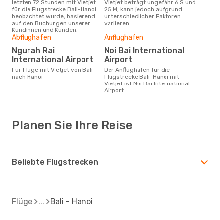
letzten 72 Stunden mit Vietjet
Vietjet beträgt ungefähr 6 S und
für die Flugstrecke Bali-Hanoi
25 M, kann jedoch aufgrund
beobachtet wurde, basierend
unterschiedlicher Faktoren
auf den Buchungen unserer
variieren.
Kundinnen und Kunden.
Abflughafen
Anflughafen
Ngurah Rai
Noi Bai International
International Airport
Airport
Für Flüge mit Vietjet von Bali
Der Anflughafen für die
nach Hanoi
Flugstrecke Bali-Hanoi mit
Vietjet ist Noi Bai International
Airport.
Planen Sie Ihre Reise
Beliebte Flugstrecken
Flüge
Bali - Hanoi