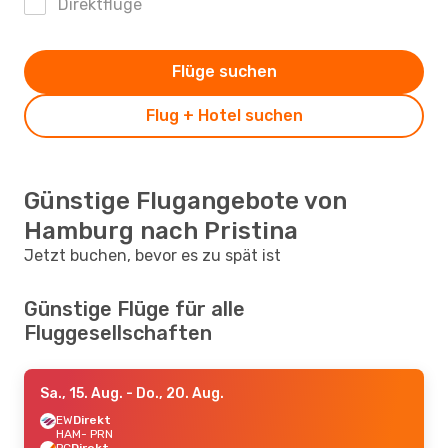
Direktflüge
Flüge suchen
Flug + Hotel suchen
Günstige Flugangebote von
Hamburg nach Pristina
Jetzt buchen, bevor es zu spät ist
Günstige Flüge für alle
Fluggesellschaften
Sa., 15. Aug.
- Do., 20. Aug.
EW
Direkt
HAM
- PRN
PC
Direkt