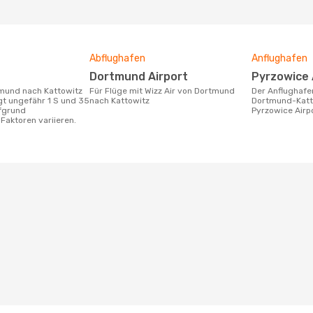
Abflughafen
Anflughafen
Dortmund Airport
Pyrzowice
Für Flüge mit Wizz Air von Dortmund
Der Anflughafen für die Flugstrecke
ägt ungefähr 1 S und 35
nach Kattowitz
Dortmund-Katto
ufgrund
Pyrzowice Airpo
Faktoren variieren.