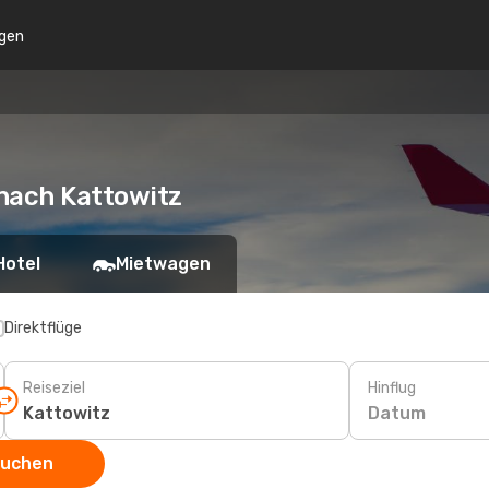
gen
nach Kattowitz
Hotel
Mietwagen
Direktflüge
Reiseziel
Hinflug
Datum
suchen