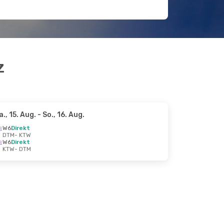
z
a., 15. Aug.
- So., 16. Aug.
W6
Direkt
DTM
- KTW
W6
Direkt
KTW
- DTM