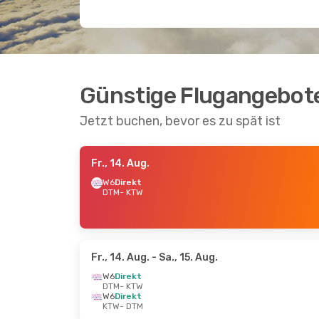
Günstige Flugangebot
Jetzt buchen, bevor es zu spät ist
Fr., 14. Aug.
W6
Direkt
DTM
- KTW
Fr., 14. Aug.
- Sa., 15. Aug.
W6
Direkt
DTM
- KTW
W6
Direkt
KTW
- DTM