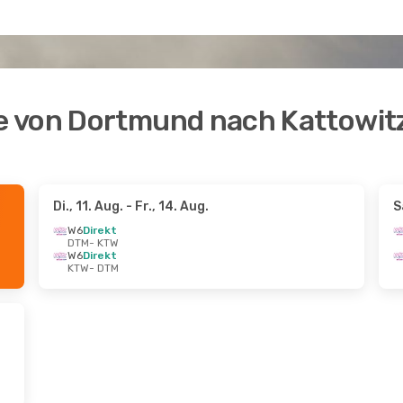
e von Dortmund nach Kattowit
Di., 11. Aug.
- Fr., 14. Aug.
S
W6
Direkt
DTM
- KTW
W6
Direkt
KTW
- DTM