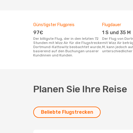
Günstigster Flugpreis
Flugdauer
97€
1 S und 35 M
Der billigste Flug, der in den letzten 72
Der Flug von Dortmund nach Kattowitz
Stunden mit Wizz Air für die Flugstrecke
mit Wizz Air betr
Dortmund-Kattowitz beobachtet wurde,
M, kann jedoch a
basierend auf den Buchungen unserer
unterschiedlicher 
Kundinnen und Kunden.
Planen Sie Ihre Reise
Beliebte Flugstrecken