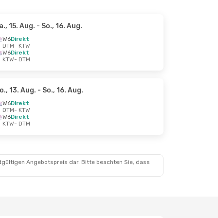
a., 15. Aug.
- So., 16. Aug.
W6
Direkt
DTM
- KTW
W6
Direkt
KTW
- DTM
o., 13. Aug.
- So., 16. Aug.
W6
Direkt
DTM
- KTW
W6
Direkt
KTW
- DTM
dgültigen Angebotspreis dar. Bitte beachten Sie, dass