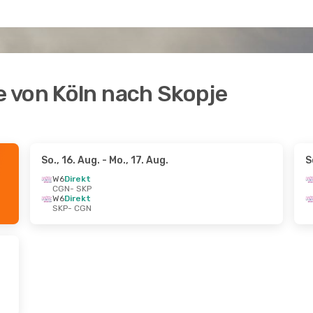
 von Köln nach Skopje
So., 16. Aug.
- Mo., 17. Aug.
S
W6
Direkt
CGN
- SKP
W6
Direkt
SKP
- CGN