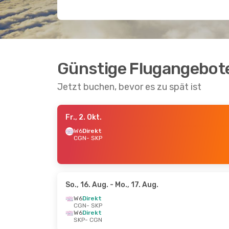
Günstige Flugangebote
Jetzt buchen, bevor es zu spät ist
Fr., 2. Okt.
W6
Direkt
CGN
- SKP
So., 16. Aug.
- Mo., 17. Aug.
W6
Direkt
CGN
- SKP
W6
Direkt
SKP
- CGN