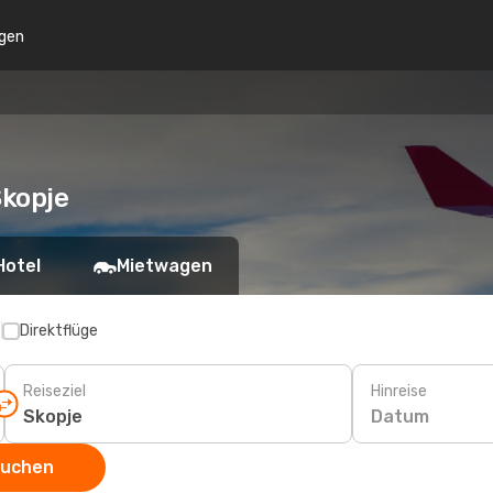
gen
Skopje
Hotel
Mietwagen
p
Direktflüge
Reiseziel
Hinreise
Datum
suchen