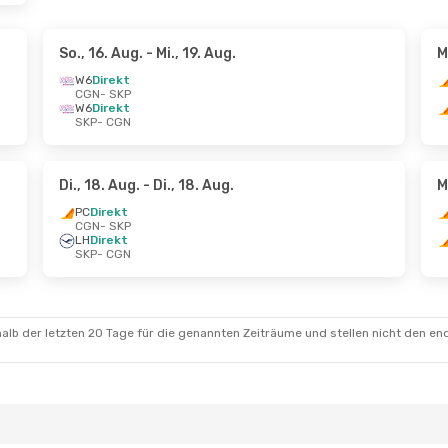
So., 16. Aug.
- Mi., 19. Aug.
M
W6
Direkt
CGN
- SKP
W6
Direkt
SKP
- CGN
Di., 18. Aug.
- Di., 18. Aug.
M
PC
Direkt
CGN
- SKP
LH
Direkt
SKP
- CGN
alb der letzten 20 Tage für die genannten Zeiträume und stellen nicht den en