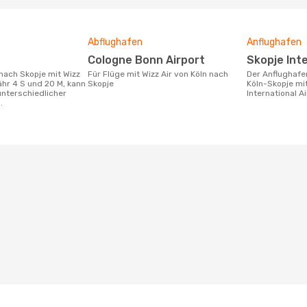
Abflughafen
Anflughafen
Cologne Bonn Airport
Skopje Int
Für Flüge mit Wizz Air von Köln nach
Der Anflughafen für die Flugstrecke
ähr 4 S und 20 M, kann
Skopje
Köln-Skopje mit
nterschiedlicher
International Ai
.