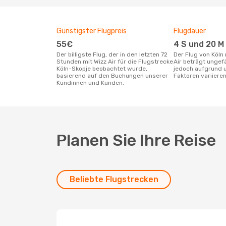
Günstigster Flugpreis
Flugdauer
55€
4 S und 20 M
Der billigste Flug, der in den letzten 72
Der Flug von Köln nach Skopje mit Wizz
Stunden mit Wizz Air für die Flugstrecke
Air beträgt ungef
Köln-Skopje beobachtet wurde,
jedoch aufgrund u
basierend auf den Buchungen unserer
Faktoren variieren
Kundinnen und Kunden.
Planen Sie Ihre Reise
Beliebte Flugstrecken