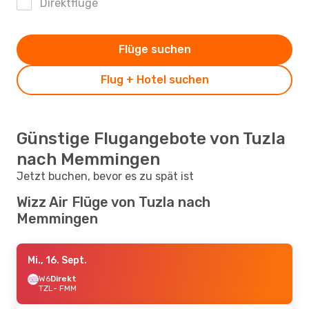
Direktflüge
Flüge suchen
Flug + Hotel suchen
Günstige Flugangebote von Tuzla
nach Memmingen
Jetzt buchen, bevor es zu spät ist
Wizz Air Flüge von Tuzla nach
Memmingen
Mi., 16. Sept.
W6
Direkt
TZL
- FMM