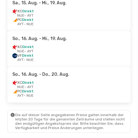
Sa., 15. Aug.
- Mi., 19. Aug.
XC
Direkt
NUE
- AYT
PC
Direkt
AYT
- NUE
So., 16. Aug.
- Mi., 19. Aug.
XC
Direkt
NUE
- AYT
VF
Direkt
AYT
- NUE
So., 16. Aug.
- Do., 20. Aug.
XC
Direkt
NUE
- AYT
PC
Direkt
AYT
- NUE
Die auf dieser Seite angegebenen Preise galten innerhalb der
letzten 20 Tage für die genannten Zeiträume und stellen nicht
den endgültigen Angebotspreis dar. Bitte beachten Sie, dass
Verfügbarkeit und Preise Änderungen unterliegen.