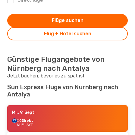
Direktflüge
Flüge suchen
Flug + Hotel suchen
Günstige Flugangebote von
Nürnberg nach Antalya
Jetzt buchen, bevor es zu spät ist
Sun Express Flüge von Nürnberg nach
Antalya
Mi., 9. Sept.
XQ
Direkt
NUE
- AYT