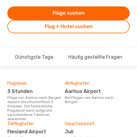
Flüge suchen
Flug + Hotel suchen
Günstigste Tage
Häufig gestellte Fragen
Flugdauer
Abflughafen
Dur
3 Stunden
Aarhus Airport
2
Flüge von Aarhus nach Bergen
Bei Flügen von Aarhus nach
Der durchschnittliche Preis für
dauern durchschnittlich 3
Bergen
Flü
Stunden. Die tatsächliche
betr
Flugdauer kann aufgrund
wurd
verschiedener Faktoren
Mon
abweichen.
Zielflughafen
Hauptreisezeit
Flesland Airport
Juli