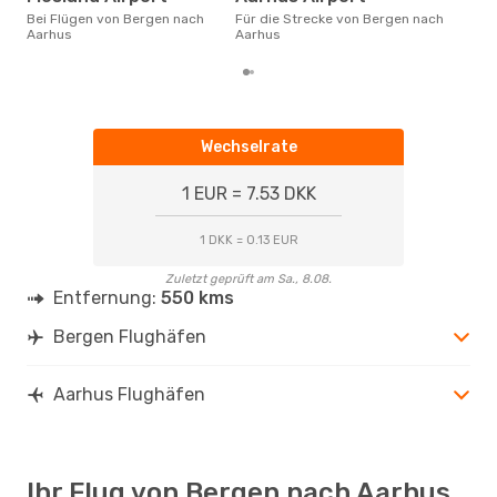
Januar ist die beste Zeit um
Bei Flügen von Bergen nach
Für die Strecke von Bergen nach
gün
Aarhus
Aarhus
Aar
Wechselrate
1 EUR = 7.53 DKK
1 DKK = 0.13 EUR
Zuletzt geprüft am Sa., 8.08.
Entfernung:
550 kms
Bergen Flughäfen
Aarhus Flughäfen
Ihr Flug von Bergen nach Aarhus