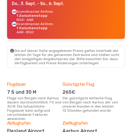
Do., 3. Sept.
- So., 6. Sept.
Scandinavian Airlines
1 Zwischenstopp
BGO
- AAR
Scandinavian Airlines
1 Zwischenstopp
AAR
- BGO
Die auf dieser Seite angegebenen Preise galten innerhalb der
letzten 20 Tage für die genannten Zeiträume und stellen nicht
den endgültigen Angebotspreis dar. Bitte beachten Sie, dass
Verfügbarkeit und Preise Änderungen unterliegen.
Flugdauer
Günstigster Flug
Hau
7 S und 30 M
265€
Jul
Flüge von Bergen nach Aarhus
Der günstigste einfache Flug
Laut Suchanfragen unserer
dauern durchschnittlich 7 S und
von Bergen nach Aarhus der von
Kund
30 M. Die tatsächliche
unseren Kunden in den letzten
Haup
Flugdauer kann aufgrund
72 Stunden gefunden wurde
Ber
verschiedener Faktoren
abweichen.
Gün
Abflughafen
Zielflughafen
D
Flesland Airport
Aarhus Airport