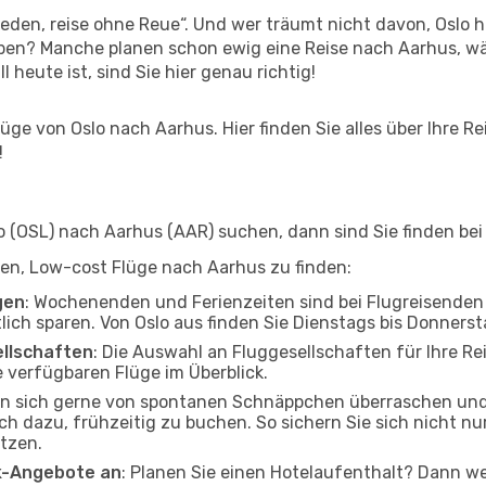
den, reise ohne Reue“. Und wer träumt nicht davon, Oslo hi
ben? Manche planen schon ewig eine Reise nach Aarhus, wä
l heute ist, sind Sie hier genau richtig!
ge von Oslo nach Aarhus. Hier finden Sie alles über Ihre Re
!
 (OSL) nach Aarhus (AAR) suchen, dann sind Sie finden bei 
lfen, Low-cost Flüge nach Aarhus zu finden:
gen
: Wochenenden und Ferienzeiten sind bei Flugreisenden b
tlich sparen. Von Oslo aus finden Sie Dienstags bis Donners
ellschaften
: Die Auswahl an Fluggesellschaften für Ihre Rei
 verfügbaren Flüge im Überblick.
en sich gerne von spontanen Schnäppchen überraschen un
och dazu, frühzeitig zu buchen. So sichern Sie sich nicht n
tzen.
ak-Angebote an
: Planen Sie einen Hotelaufenthalt? Dann we