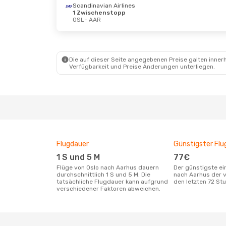
Scandinavian Airlines
1 Zwischenstopp
OSL
- AAR
Die auf dieser Seite angegebenen Preise galten innerh
Verfügbarkeit und Preise Änderungen unterliegen.
Flugdauer
Günstigster Flu
1 S und 5 M
77€
Flüge von Oslo nach Aarhus dauern
Der günstigste einfache Flug von Oslo
durchschnittlich 1 S und 5 M. Die
nach Aarhus der 
tatsächliche Flugdauer kann aufgrund
den letzten 72 S
verschiedener Faktoren abweichen.