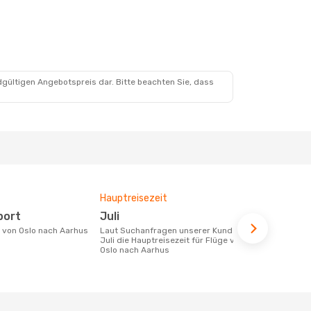
dgültigen Angebotspreis dar. Bitte beachten Sie, dass
Hauptreisezeit
Fluggesell
Flugstreck
port
Juli
Scandina
e von Oslo nach Aarhus
Laut Suchanfragen unserer Kunden ist
Juli die Hauptreisezeit für Flüge von
Fluggesellschaften die Flüge von Oslo
Oslo nach Aarhus
nach Aarhus