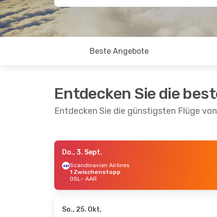
Beste Angebote
Entdecken Sie die bes
Entdecken Sie die günstigsten Flüge von
Do., 3. Sept.
Do., 27. Aug.
- Mo., 31. Aug.
So., 27.
Scandinavian Airlines
1 Zwischenstopp
Scandinavian Airlines
Scandi
OSL
- AAR
1 Zwischenstopp
OSL
- 
OSL
- AAR
Scandi
Scandinavian Airlines
1 Zwi
1 Zwischenstopp
AAR
- 
AAR
- OSL
So., 25. Okt.