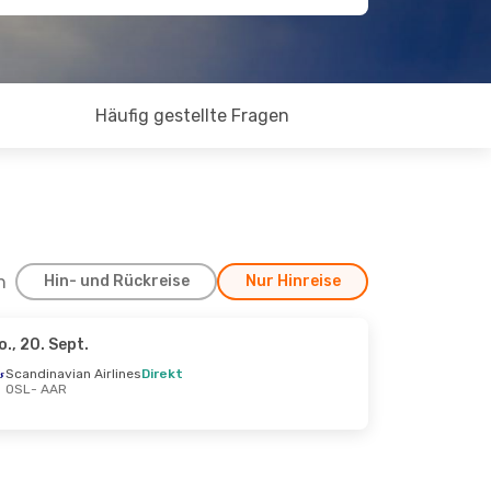
Häufig gestellte Fragen
h
Hin- und Rückreise
Nur Hinreise
o., 20. Sept.
9. Okt.
Scandinavian Airlines
Direkt
OSL
- AAR
nes
nes
Direkt