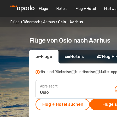
Flüge
Hotels
Flug + Hotel
Mietwa
Flüge
Dänemark
Aarhus
Oslo - Aarhus
Flüge von Oslo nach Aarhus
Flüge
Hotels
Flug + 
Hin- und Rückreise
Nur Hinreise
Multistop
Abreiseort
Flug + Hotel suchen
Flüge 