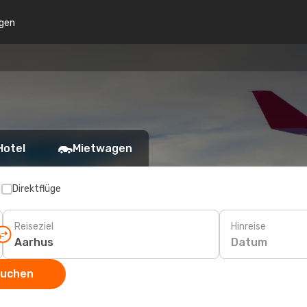
gen
Hotel
Mietwagen
p
Direktflüge
Reiseziel
Hinreise
Datum
suchen