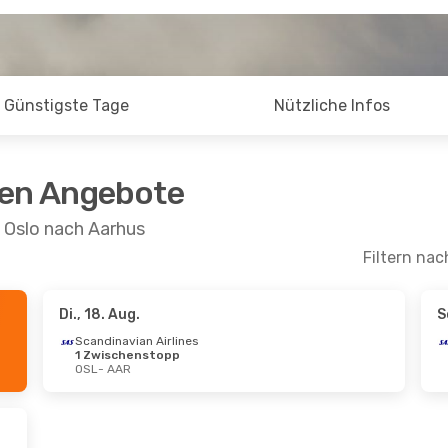
Günstigste Tage
Nützliche Infos
ten Angebote
 Oslo nach Aarhus
Filtern nac
Di., 18. Aug.
S
 Sept.
- Mi., 30. Sept.
Do., 8. Okt.
- Fr., 
Scandinavian Airlines
1 Zwischenstopp
navian Airlines
Direkt
Scandinavian Airli
OSL
- AAR
AAR
1 Zwischenstopp
navian Airlines
OSL
- AAR
schenstopp
Scandinavian Airli
OSL
AAR
- OSL