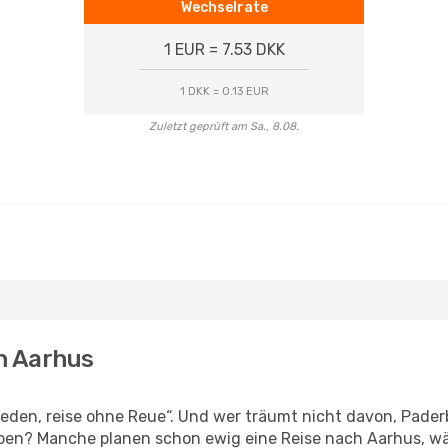
Wechselrate
1 EUR = 7.53 DKK
1 DKK = 0.13 EUR
Zuletzt geprüft am Sa., 8.08.
h Aarhus
den, reise ohne Reue“. Und wer träumt nicht davon, Paderb
ben? Manche planen schon ewig eine Reise nach Aarhus, wä