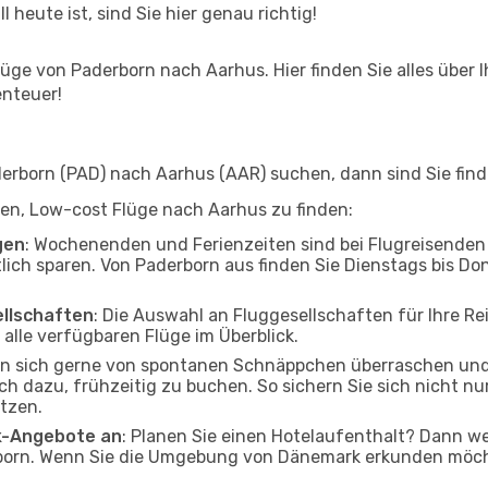
l heute ist, sind Sie hier genau richtig!
ge von Paderborn nach Aarhus. Hier finden Sie alles über Ih
enteuer!
rborn (PAD) nach Aarhus (AAR) suchen, dann sind Sie finde
lfen, Low-cost Flüge nach Aarhus zu finden:
gen
: Wochenenden und Ferienzeiten sind bei Flugreisenden b
tlich sparen. Von Paderborn aus finden Sie Dienstags bis Do
ellschaften
: Die Auswahl an Fluggesellschaften für Ihre Re
alle verfügbaren Flüge im Überblick.
en sich gerne von spontanen Schnäppchen überraschen un
och dazu, frühzeitig zu buchen. So sichern Sie sich nicht n
tzen.
ak-Angebote an
: Planen Sie einen Hotelaufenthalt? Dann we
orn. Wenn Sie die Umgebung von Dänemark erkunden möchte