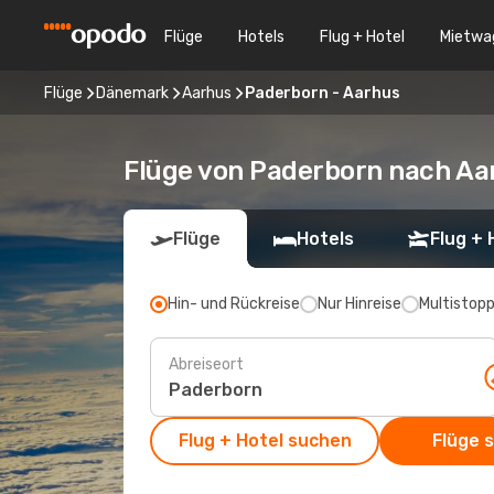
Flüge
Hotels
Flug + Hotel
Mietwa
Flüge
Dänemark
Aarhus
Paderborn - Aarhus
Flüge von Paderborn nach Aa
Flüge
Hotels
Flug + 
Hin- und Rückreise
Nur Hinreise
Multistop
Abreiseort
Flug + Hotel suchen
Flüge 