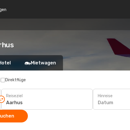
gen
rhus
Hotel
Mietwagen
p
Direktflüge
Reiseziel
Hinreise
Datum
suchen