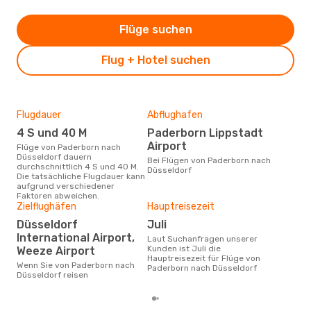
Flüge suchen
Flug + Hotel suchen
Flugdauer
Abflughafen
Dur
4 S und 40 M
Paderborn Lippstadt
3
Airport
Flüge von Paderborn nach
Der durchschnittliche Preis für
Düsseldorf dauern
Flü
Bei Flügen von Paderborn nach
durchschnittlich 4 S und 40 M.
Düs
Düsseldorf
Die tatsächliche Flugdauer kann
Dies
aufgrund verschiedener
der 
Faktoren abweichen.
Zielflughäfen
Hauptreisezeit
Düsseldorf
Juli
International Airport,
Laut Suchanfragen unserer
Kunden ist Juli die
Weeze Airport
Hauptreisezeit für Flüge von
Wenn Sie von Paderborn nach
Paderborn nach Düsseldorf
Düsseldorf reisen