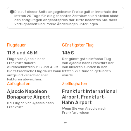
Die auf dieser Seite angegebenen Preise galten innerhalb der
letzten 20 Tage für die genannten Zeiträume und stellen nicht
den endgültigen Angebotspreis dar. Bitte beachten Sie, dass
Verfügbarkeit und Preise Änderungen unterliegen.
Flugdauer
Günstigster Flug
Hau
11 S und 45 M
146€
Jul
Flüge von Ajaccio nach
Der günstigste einfache Flug
Laut Suchanfragen unserer
Frankfurt dauern
von Ajaccio nach Frankfurt der
Kund
durchschnittlich 11 S und 45 M.
von unseren Kunden in den
Haup
Die tatsächliche Flugdauer kann
letzten 72 Stunden gefunden
Ajac
aufgrund verschiedener
wurde
Faktoren abweichen.
Abflughafen
Zielflughäfen
Gün
Ajaccio Napoleon
Frankfurt International
Ju
Bonaparte Airport
Airport, Frankfurt–
März ist die beste Zeit um
Hahn Airport
Bei Flügen von Ajaccio nach
gün
Frankfurt
Fra
Wenn Sie von Ajaccio nach
Frankfurt reisen