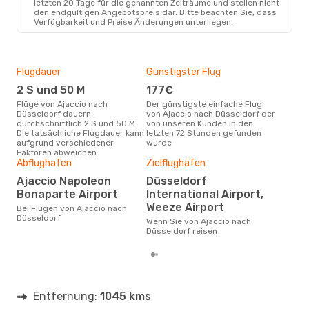
letzten 20 Tage für die genannten Zeiträume und stellen nicht
den endgültigen Angebotspreis dar. Bitte beachten Sie, dass
Verfügbarkeit und Preise Änderungen unterliegen.
Flugdauer
Günstigster Flug
Hau
2 S und 50 M
177€
Jul
Flüge von Ajaccio nach
Der günstigste einfache Flug
Laut Suchanfragen unserer
Düsseldorf dauern
von Ajaccio nach Düsseldorf der
Kund
durchschnittlich 2 S und 50 M.
von unseren Kunden in den
Haup
Die tatsächliche Flugdauer kann
letzten 72 Stunden gefunden
Aja
aufgrund verschiedener
wurde
Faktoren abweichen.
Abflughafen
Zielflughäfen
Gün
Ajaccio Napoleon
Düsseldorf
Ju
Bonaparte Airport
International Airport,
März ist die beste Zeit um
Weeze Airport
Bei Flügen von Ajaccio nach
gün
Düsseldorf
Düs
Wenn Sie von Ajaccio nach
Düsseldorf reisen
Entfernung:
1045 kms