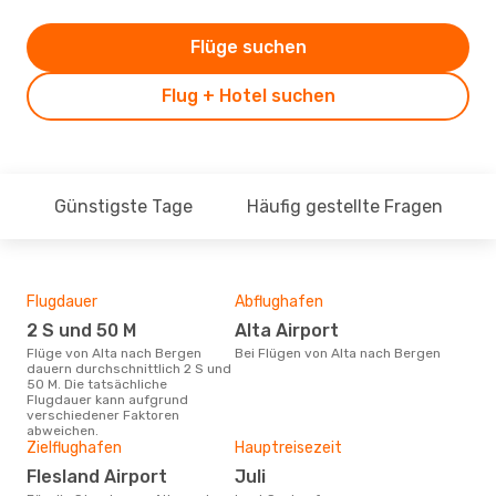
Flüge suchen
Flug + Hotel suchen
Günstigste Tage
Häufig gestellte Fragen
Flugdauer
Abflughafen
Dur
2 S und 50 M
Alta Airport
2
Flüge von Alta nach Bergen
Bei Flügen von Alta nach Bergen
Der durchschnittliche Preis für
dauern durchschnittlich 2 S und
Flü
50 M. Die tatsächliche
betr
Flugdauer kann aufgrund
wurd
verschiedener Faktoren
Mon
abweichen.
Zielflughafen
Hauptreisezeit
Flesland Airport
Juli