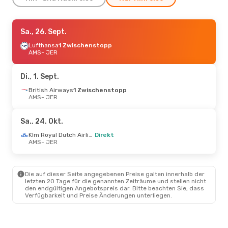
Fr., 21. Aug.
Sa., 26. Sept.
- Mo., 24. Aug.
Lufthansa
1 Zwischenstopp
Klm Royal Dutch Airlines
Direkt
AMS
AMS
- JER
- JER
Klm Royal Dutch Airlines
Direkt
JER
- AMS
Di., 1. Sept.
Sa., 19. Sept.
British Airways
- Sa., 26. Sept.
1 Zwischenstopp
AMS
- JER
British Airways
1 Zwischenstopp
AMS
- JER
British Airways
1 Zwischenstopp
Sa., 24. Okt.
JER
- AMS
Klm Royal Dutch Airlines
Direkt
AMS
- JER
Sa., 24. Okt.
- Mi., 28. Okt.
Klm Royal Dutch Airlines
Direkt
AMS
- JER
Die auf dieser Seite angegebenen Preise galten innerhalb der
Klm Royal Dutch Airlines
letzten 20 Tage für die genannten Zeiträume und stellen nicht
1 Zwischenstopp
den endgültigen Angebotspreis dar. Bitte beachten Sie, dass
JER
- AMS
Verfügbarkeit und Preise Änderungen unterliegen.
Sa., 26. Sept.
- Sa., 26. Sept.