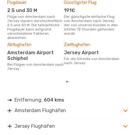
British Airways
1 Zwischenstopp
Flugdauer
Günstigster Flug
Hau
AMS
- JER
British Airways
1 Zwischenstopp
2 S und 30 M
191€
M
JER
- AMS
Flüge von Amsterdam nach
Der günstigste einfache Flug
Laut Suchanfragen unserer
Jersey dauern durchschnittlich
von Amsterdam nach Jersey
Kund
2 S und 30 M. Die tatsächliche
der von unseren Kunden in den
Haup
Flugdauer kann aufgrund
letzten 72 Stunden gefunden
Ams
verschiedener Faktoren
wurde
abweichen.
Dur
Abflughafen
Zielflughafen
3
Amsterdam Airport
Jersey Airport
Der durchschnittliche Preis für
Schiphol
Flü
Für die Strecke von Amsterdam
Jer
nach Jersey
Bei Flügen von Amsterdam nach
Prei
Jersey
letz
Entfernung:
604 kms
Amsterdam Flughäfen
Jersey Flughäfen