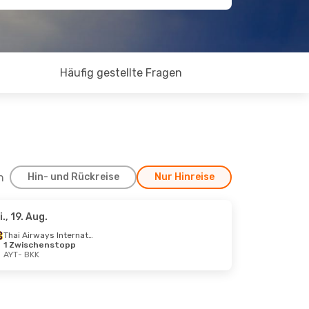
Häufig gestellte Fragen
h
Hin- und Rückreise
Nur Hinreise
i., 19. Aug.
23. Okt.
Thai Airways International
1 Zwischenstopp
Thai Airways International
AYT
- BKK
Thai Airways International