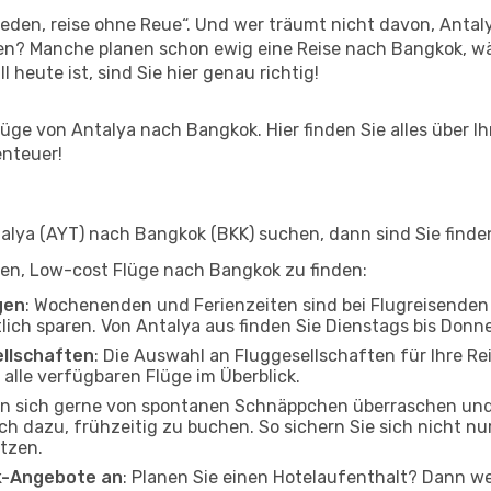
den, reise ohne Reue“. Und wer träumt nicht davon, Antaly
en? Manche planen schon ewig eine Reise nach Bangkok, wä
l heute ist, sind Sie hier genau richtig!
ge von Antalya nach Bangkok. Hier finden Sie alles über Ihr
enteuer!
lya (AYT) nach Bangkok (BKK) suchen, dann sind Sie finden
elfen, Low-cost Flüge nach Bangkok zu finden:
gen
: Wochenenden und Ferienzeiten sind bei Flugreisenden b
tlich sparen. Von Antalya aus finden Sie Dienstags bis Donn
ellschaften
: Die Auswahl an Fluggesellschaften für Ihre Re
alle verfügbaren Flüge im Überblick.
en sich gerne von spontanen Schnäppchen überraschen un
och dazu, frühzeitig zu buchen. So sichern Sie sich nicht n
tzen.
ak-Angebote an
: Planen Sie einen Hotelaufenthalt? Dann we