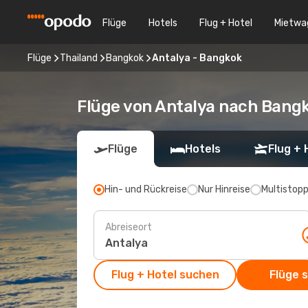
Flüge
Hotels
Flug + Hotel
Mietwa
Flüge
Thailand
Bangkok
Antalya - Bangkok
Flüge von Antalya nach Bang
Flüge
Hotels
Flug + 
Hin- und Rückreise
Nur Hinreise
Multistop
Abreiseort
Flug + Hotel suchen
Flüge 