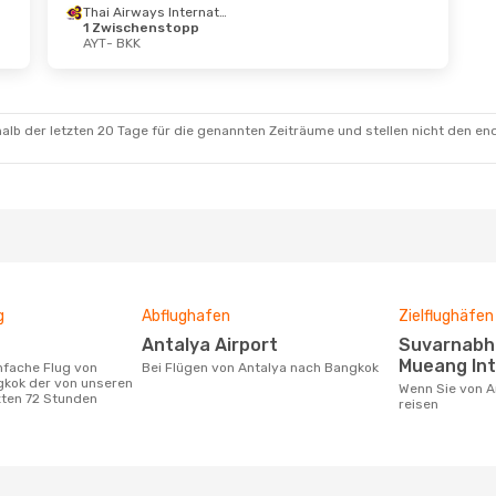
Thai Airways International
1 Zwischenstopp
AYT
- BKK
alb der letzten 20 Tage für die genannten Zeiträume und stellen nicht den en
g
Abflughafen
Zielflughäfen
Antalya Airport
Suvarnabhumi Airport, Don
Mueang Int
Bei Flügen von Antalya nach Bangkok
gkok der von unseren
Wenn Sie von Antalya nach Bangkok
zten 72 Stunden
reisen