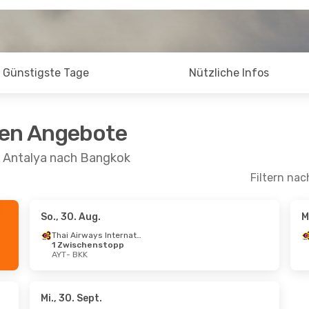
Günstigste Tage
Nützliche Infos
ten Angebote
n Antalya nach Bangkok
Filtern nac
So., 30. Aug.
M
. Aug.
- Mi., 26. Aug.
Fr., 16. Okt.
- Fr., 
Thai Airways International
1 Zwischenstopp
 Airways
AYT
- BKK
schenstopp
1 Zwischenstopp
BKK
AYT
- BKK
 Airways
schenstopp
1 Zwischenstopp
AYT
BKK
- AYT
Mi., 30. Sept.