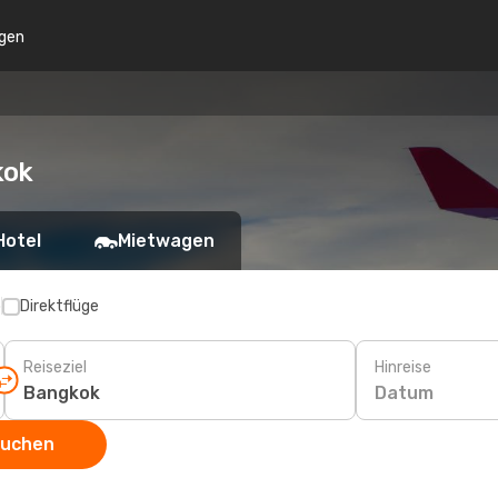
gen
kok
Hotel
Mietwagen
p
Direktflüge
Reiseziel
Hinreise
Datum
suchen