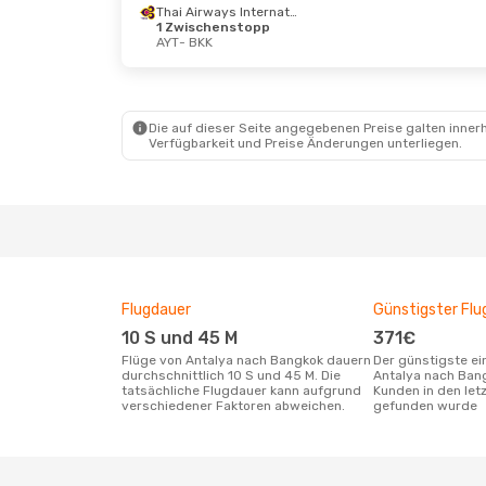
Thai Airways International
1 Zwischenstopp
AYT
- BKK
Do., 1. Okt.
- Mo., 12. Okt.
Thai Airways International
1 Zwischenstopp
AYT
- BKK
Thai Airways International
Die auf dieser Seite angegebenen Preise galten innerh
1 Zwischenstopp
Verfügbarkeit und Preise Änderungen unterliegen.
BKK
- AYT
Flugdauer
Günstigster Flu
10 S und 45 M
371€
Flüge von Antalya nach Bangkok dauern
Der günstigste einfache Flug von
durchschnittlich 10 S und 45 M. Die
Antalya nach Ban
tatsächliche Flugdauer kann aufgrund
Kunden in den let
verschiedener Faktoren abweichen.
gefunden wurde