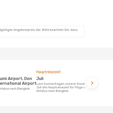
dgültigen Angebotspreis dar. Bitte beachten Sie, dass
Hauptreisezeit
Durchschnit
Juli
735 €
ernational Airport
Laut Suchanfragen unserer Kunden ist
Der durchschnittliche Preis für Flüge
Juli die Hauptreisezeit für Flüge von
von Antalya
Antalya nach Bangkok
€. Dieser Pr
letzten 6 Mo