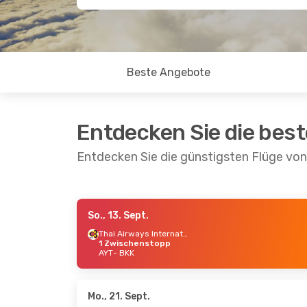
Beste Angebote
Entdecken Sie die bes
Entdecken Sie die günstigsten Flüge vo
So., 13. Sept.
Do., 27. Aug.
- So., 6. Sept.
Do., 20
Thai Airways International
1 Zwischenstopp
Qatar Airways
Qatar
AYT
- BKK
1 Zwischenstopp
1 Zwi
AYT
- BKK
AYT
- 
Qatar Airways
Qatar
1 Zwischenstopp
1 Zwi
BKK
- AYT
BKK
- 
Mo., 21. Sept.