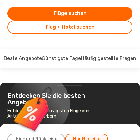
Flüge suchen
Flug + Hotel suchen
Beste Angebote
Günstigste Tage
Häufig gestellte Fragen
Entdecken Sie die besten
Angebote
Entdecken Sie die günstigsten Flüge von
Antalya nach Paderborn
Hin- und Rückreise
Nur Hinreise