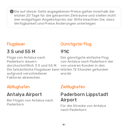
AYT
- PAD
Pegasus Airlines
Direkt
PAD
- AYT
Die auf dieser Seite angegebenen Preise galten innerhalb der
letzten 20 Tage für die genannten Zeiträume und stellen nicht
den endgültigen Angebotspreis dar. Bitte beachten Sie, dass
Verfügbarkeit und Preise Änderungen unterliegen.
Flugdauer
Günstigster Flug
Hau
3 S und 55 M
91€
Jul
Flüge von Antalya nach
Der günstigste einfache Flug
Laut Suchanfragen unserer
Paderborn dauern
von Antalya nach Paderborn der
Kund
durchschnittlich 3 S und 55 M.
von unseren Kunden in den
Haup
Die tatsächliche Flugdauer kann
letzten 72 Stunden gefunden
Ant
aufgrund verschiedener
wurde
Faktoren abweichen.
Dur
Abflughafen
Zielflughafen
2
Antalya Airport
Paderborn Lippstadt
Der durchschnittliche Preis für
Airport
Bei Flügen von Antalya nach
Flü
Paderborn
Für die Strecke von Antalya
Pad
nach Paderborn
Prei
letz