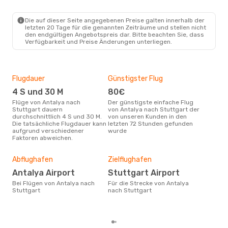
AYT
- STR
Sun Express
Direkt
STR
- AYT
Die auf dieser Seite angegebenen Preise galten innerhalb der
letzten 20 Tage für die genannten Zeiträume und stellen nicht
den endgültigen Angebotspreis dar. Bitte beachten Sie, dass
Verfügbarkeit und Preise Änderungen unterliegen.
Flugdauer
Günstigster Flug
Hau
4 S und 30 M
80€
Jul
Flüge von Antalya nach
Der günstigste einfache Flug
Laut Suchanfragen unserer
Stuttgart dauern
von Antalya nach Stuttgart der
Kund
durchschnittlich 4 S und 30 M.
von unseren Kunden in den
Haup
Die tatsächliche Flugdauer kann
letzten 72 Stunden gefunden
Ant
aufgrund verschiedener
wurde
Faktoren abweichen.
Dur
Abflughafen
Zielflughafen
11
Antalya Airport
Stuttgart Airport
Der durchschnittliche Preis für
Flü
Bei Flügen von Antalya nach
Für die Strecke von Antalya
Stut
Stuttgart
nach Stuttgart
Prei
letz