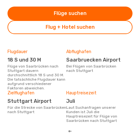
Flüge suchen
Flug + Hotel suchen
Flugdauer
Abflughafen
Dur
18 S und 30 M
Saarbruecken Airport
34
Flüge von Saarbrücken nach
Bei Flügen von Saarbrücken
Der durchschnittliche Preis für
Stuttgart dauern
nach Stuttgart
Flü
durchschnittlich 18 S und 30 M.
Stut
Die tatsächliche Flugdauer kann
Prei
aufgrund verschiedener
letz
Faktoren abweichen.
Zielflughafen
Hauptreisezeit
Stuttgart Airport
Juli
Für die Strecke von Saarbrücken
Laut Suchanfragen unserer
nach Stuttgart
Kunden ist Juli die
Hauptreisezeit für Flüge von
Saarbrücken nach Stuttgart