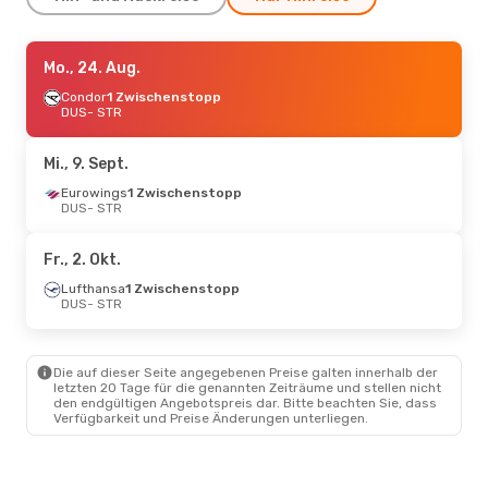
Do., 20. Aug.
Mo., 24. Aug.
- Mo., 24. Aug.
Lufthansa
Condor
1 Zwischenstopp
1 Zwischenstopp
DUS
DUS
- STR
- STR
Lufthansa
1 Zwischenstopp
STR
- DUS
Mi., 9. Sept.
Sa., 29. Aug.
Eurowings
1 Zwischenstopp
- Mo., 31. Aug.
DUS
- STR
Lufthansa
1 Zwischenstopp
DUS
- STR
Lufthansa
1 Zwischenstopp
Fr., 2. Okt.
STR
- DUS
Lufthansa
1 Zwischenstopp
DUS
- STR
Fr., 11. Sept.
- Mo., 14. Sept.
Lufthansa
1 Zwischenstopp
DUS
- STR
Die auf dieser Seite angegebenen Preise galten innerhalb der
Lufthansa
1 Zwischenstopp
letzten 20 Tage für die genannten Zeiträume und stellen nicht
STR
- DUS
den endgültigen Angebotspreis dar. Bitte beachten Sie, dass
Verfügbarkeit und Preise Änderungen unterliegen.
Mi., 7. Okt.
- Fr., 9. Okt.
Lufthansa
1 Zwischenstopp