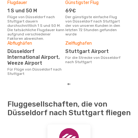
DUS
- STR
Flugdauer
Günstigster Flug
Hau
Lufthansa
1 Zwischenstopp
STR
- DUS
1 S und 50 M
69€
Jul
Flüge von Düsseldorf nach
Der günstigste einfache Flug
Laut Suchanfragen unserer
Stuttgart dauern
von Düsseldorf nach Stuttgart
Kund
durchschnittlich 1 S und 50 M.
der von unseren Kunden in den
Haup
Die tatsächliche Flugdauer kann
letzten 72 Stunden gefunden
Düs
aufgrund verschiedener
wurde
Faktoren abweichen.
Abflughäfen
Zielflughafen
Gün
Düsseldorf
Stuttgart Airport
Ma
International Airport,
Für die Strecke von Düsseldorf
Oktober ist die beste Zeit um
nach Stuttgart
Weeze Airport
gün
nac
Für Flüge von Düsseldorf nach
Stuttgart
Fluggesellschaften, die von
Düsseldorf nach Stuttgart fliegen