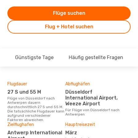
Flüge suchen
Flug + Hotel suchen
Günstigste Tage
Häufig gestellte Fragen
Flugdauer
Abflughäfen
Dur
27 S und 55 M
Düsseldorf
4
International Airport,
Flüge von Düsseldorf nach
Der durchschnittliche Preis für
Antwerpen dauern
Flü
Weeze Airport
durchschnittlich 27 S und 55 M.
Ant
Für Flüge von Düsseldorf nach
Die tatsächliche Flugdauer kann
Dies
Antwerpen
aufgrund verschiedener
der 
Faktoren abweichen.
Zielflughafen
Hauptreisezeit
Antwerp International
März