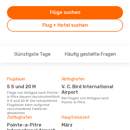
Flüge suchen
Flug + Hotel suchen
Günstigste Tage
Häufig gestellte Fragen
Flugdauer
Abflughafen
Flu
Flu
5 S und 20 M
V. C. Bird International
H
Airport
Flüge von Antigua nach Pointe-
à-Pitre dauern durchschnittlich
Fluggesellschaften die Flüge
Bei Flügen von Antigua nach
5 S und 20 M. Die tatsächliche
von 
Pointe-à-Pitre
Flugdauer kann aufgrund
anb
verschiedener Faktoren
abweichen.
Zielflughafen
Hauptreisezeit
Gün
Pointe-a-Pitre
März
M