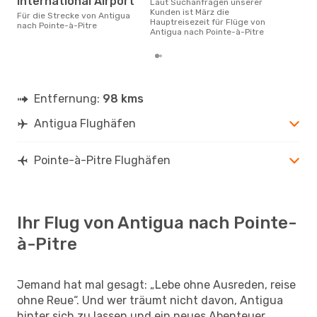
International Airport
Laut Suchanfragen unserer
März ist die beste Zeit um
Kunden ist März die
gün
Für die Strecke von Antigua
Hauptreisezeit für Flüge von
nach
nach Pointe-à-Pitre
Antigua nach Pointe-à-Pitre
Entfernung:
98 kms
Antigua Flughäfen
Pointe-à-Pitre Flughäfen
Ihr Flug von Antigua nach Pointe-
à-Pitre
Jemand hat mal gesagt: „Lebe ohne Ausreden, reise
ohne Reue“. Und wer träumt nicht davon, Antigua
hinter sich zu lassen und ein neues Abenteuer