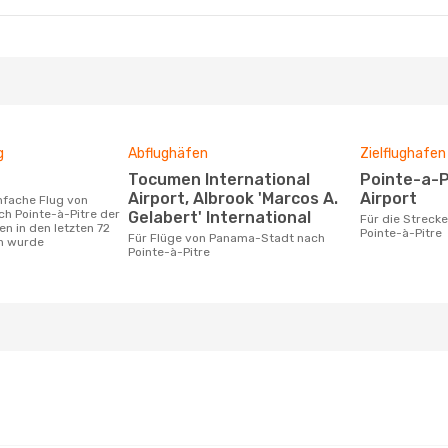
g
Abflughäfen
Zielflughafen
Tocumen International
Pointe-a-Pitre International
Airport, Albrook 'Marcos A.
Airport
h Pointe-à-Pitre der
Gelabert' International
Für die Strecke von Panama-Stadt nach
n in den letzten 72
Pointe-à-Pitre
Für Flüge von Panama-Stadt nach
n wurde
Pointe-à-Pitre