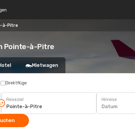
gen
-à-Pitre
 Pointe-à-Pitre
Hotel
Mietwagen
p
Direktflüge
Reiseziel
Hinreise
Datum
suchen