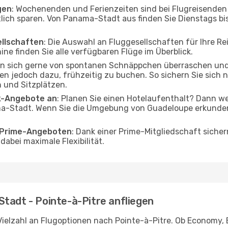
gen
: Wochenenden und Ferienzeiten sind bei Flugreisenden b
tlich sparen. Von Panama-Stadt aus finden Sie Dienstags bi
ellschaften
: Die Auswahl an Fluggesellschaften für Ihre 
ine finden Sie alle verfügbaren Flüge im Überblick.
en sich gerne von spontanen Schnäppchen überraschen un
aten jedoch dazu, frühzeitig zu buchen. So sichern Sie sich 
 und Sitzplätzen.
ak-Angebote an
: Planen Sie einen Hotelaufenthalt? Dann we
-Stadt. Wenn Sie die Umgebung von Guadeloupe erkunden m
o Prime-Angeboten
: Dank einer Prime-Mitgliedschaft sicher
abei maximale Flexibilität.
tadt - Pointe-à-Pitre anfliegen
ielzahl an Flugoptionen nach Pointe-à-Pitre. Ob Economy, Bu