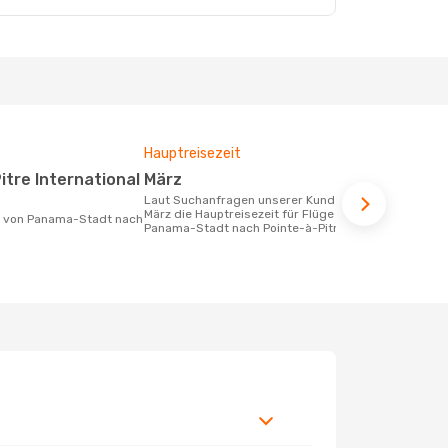
Hauptreisezeit
Fluggesell
Flugstreck
März
Air Fran
Laut Suchanfragen unserer Kunden ist
März die Hauptreisezeit für Flüge von
Fluggesellschaften die Flüge von
Panama-Stadt nach Pointe-à-Pitre
Panama-Stad
anbieten