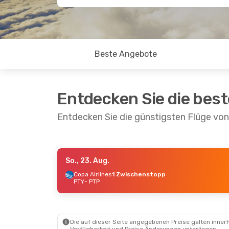
Beste Angebote
Entdecken Sie die bes
Entdecken Sie die günstigsten Flüge vo
So., 23. Aug.
So., 23. Aug.
- Di., 25. Aug.
Copa Airlines
1 Zwischenstopp
PTY
- PTP
Copa Airlines
1 Zwischenstopp
PTY
- PTP
Air France
1 Zwischenstopp
PTP
- PTY
Die auf dieser Seite angegebenen Preise galten innerh