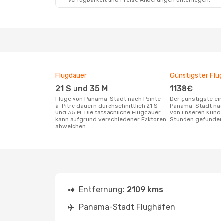
Verfügbarkeit und Preise Änderungen unterliegen.
Flugdauer
Günstigster Flu
21 S und 35 M
1138€
Flüge von Panama-Stadt nach Pointe-
Der günstigste einfache Flug von
à-Pitre dauern durchschnittlich 21 S
Panama-Stadt nac
und 35 M. Die tatsächliche Flugdauer
von unseren Kunde
kann aufgrund verschiedener Faktoren
Stunden gefunde
abweichen.
Entfernung:
2109 kms
Panama-Stadt Flughäfen