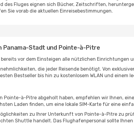
des Fluges eignen sich Bücher, Zeitschriften, herunterge
en Sie vorab die aktuellen Einreisebestimmungen.
en Panama-Stadt und Pointe-à-Pitre
reits vor dem Einsteigen alle nützlichen Einrichtungen u
Annehmlichkeiten, die jeder Reisende benötigt. Von exklus
esten Bestseller bis hin zu kostenlosem WLAN und einem lec
in Pointe-à-Pitre abgeholt haben, empfehlen wir Ihnen, ein
sten Laden finden, um eine lokale SIM-Karte für eine einfa
glichkeiten zu Ihrer Unterkunft von Pointe-à-Pitre zu prüfe
uchten Shuttle handelt. Das Flughafenpersonal sollte Ihnen