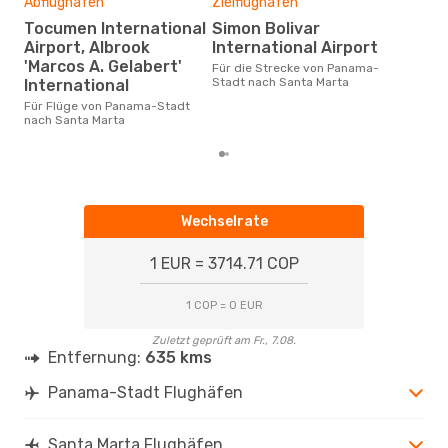
Abflughäfen
Zielflughafen
Dur
Tocumen International
Simon Bolivar
2
Airport, Albrook
International Airport
Der durchschnittliche Preis für
Flü
'Marcos A. Gelabert'
Für die Strecke von Panama-
San
Stadt nach Santa Marta
International
Dies
der 
Für Flüge von Panama-Stadt
nach Santa Marta
Wechselrate
1 EUR = 3714.71 COP
1 COP = 0 EUR
Zuletzt geprüft am Fr., 7.08.
Entfernung:
635 kms
Panama-Stadt Flughäfen
Santa Marta Flughäfen