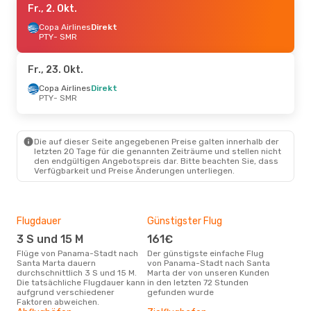
Fr., 2. Okt.
Copa Airlines
Direkt
PTY
- SMR
Fr., 23. Okt.
Copa Airlines
Direkt
PTY
- SMR
Die auf dieser Seite angegebenen Preise galten innerhalb der
letzten 20 Tage für die genannten Zeiträume und stellen nicht
den endgültigen Angebotspreis dar. Bitte beachten Sie, dass
Verfügbarkeit und Preise Änderungen unterliegen.
Flugdauer
Günstigster Flug
Hau
3 S und 15 M
161€
M
Flüge von Panama-Stadt nach
Der günstigste einfache Flug
Laut Suchanfragen unserer
Santa Marta dauern
von Panama-Stadt nach Santa
Kund
durchschnittlich 3 S und 15 M.
Marta der von unseren Kunden
Haup
Die tatsächliche Flugdauer kann
in den letzten 72 Stunden
Pan
aufgrund verschiedener
gefunden wurde
Mar
Faktoren abweichen.