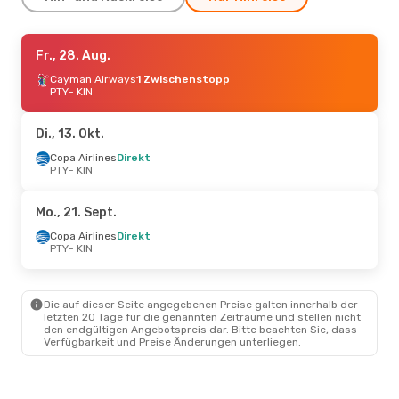
Do., 20. Aug.
Fr., 28. Aug.
- Mo., 24. Aug.
Copa Airlines
Cayman Airways
Direkt
1 Zwischenstopp
PTY
PTY
- KIN
- KIN
Copa Airlines
Direkt
KIN
- PTY
Di., 13. Okt.
Mo., 14. Sept.
Copa Airlines
Direkt
- Do., 17. Sept.
PTY
- KIN
Copa Airlines
Direkt
PTY
- KIN
Copa Airlines
Direkt
Mo., 21. Sept.
KIN
- PTY
Copa Airlines
Direkt
PTY
- KIN
Die auf dieser Seite angegebenen Preise galten innerhalb der
letzten 20 Tage für die genannten Zeiträume und stellen nicht
den endgültigen Angebotspreis dar. Bitte beachten Sie, dass
Verfügbarkeit und Preise Änderungen unterliegen.