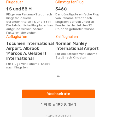
Flugdauer
Günstigster Flug
Hau
1 S und 58 M
346€
M
Flüge von Panama-Stadt nach
Der günstigste einfache Flug
Laut Suchanfragen unserer
Kingston dauern
von Panama-Stadt nach
Kund
durchschnittlich 1 S und 58 M.
Kingston der von unseren
Haup
Die tatsächliche Flugdauer kann
Kunden in den letzten 72
Pan
aufgrund verschiedener
Stunden gefunden wurde
Faktoren abweichen.
Dur
Abflughäfen
Zielflughafen
7
Tocumen International
Norman Manley
Der durchschnittliche Preis für
Airport, Albrook
International Airport
Flü
'Marcos A. Gelabert'
Für die Strecke von Panama-
King
Stadt nach Kingston
International
Prei
letz
Für Flüge von Panama-Stadt
nach Kingston
Wechselrate
1 EUR = 182.8 JMD
1 JMD = 0.01 EUR