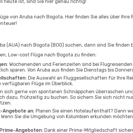
l heute ist, sind Sie hier genau richtig!
ge von Aruba nach Bogota. Hier finden Sie alles über Ihre R
enteuer!
a (AUA) nach Bogota (BOG) suchen, dann sind Sie finden be
lfen, Low-cost Flüge nach Bogota zu finden:
gen
: Wochenenden und Ferienzeiten sind bei Flugreisenden b
tlich sparen. Von Aruba aus finden Sie Dienstags bis Donner
ellschaften
: Die Auswahl an Fluggesellschaften für Ihre Re
 verfügbaren Flüge im Überblick.
en sich gerne von spontanen Schnäppchen überraschen un
och dazu, frühzeitig zu buchen. So sichern Sie sich nicht n
tzen.
ak-Angebote an
: Planen Sie einen Hotelaufenthalt? Dann we
 Wenn Sie die Umgebung von Kolumbien erkunden möchten, f
o Prime-Angeboten
: Dank einer Prime-Mitgliedschaft sicher