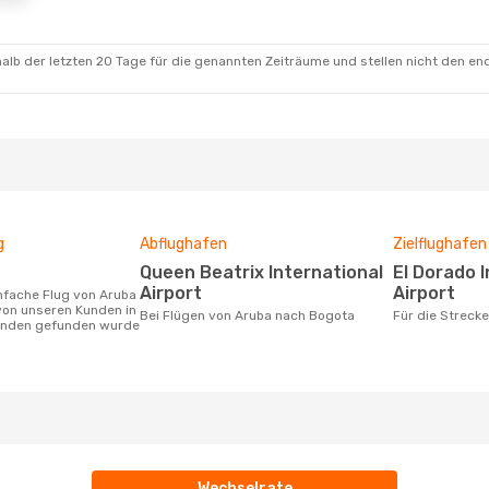
alb der letzten 20 Tage für die genannten Zeiträume und stellen nicht den en
g
Abflughafen
Zielflughafen
Queen Beatrix International
El Dorado International
Airport
Airport
von unseren Kunden in
Bei Flügen von Aruba nach Bogota
Für die Strec
tunden gefunden wurde
Wechselrate