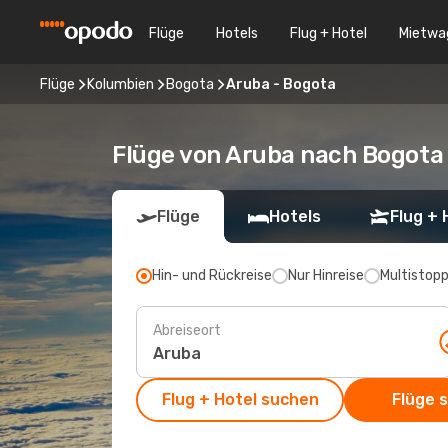
Flüge
Hotels
Flug + Hotel
Mietwa
Flüge
Kolumbien
Bogota
Aruba - Bogota
Flüge von Aruba nach Bogota
Flüge
Hotels
Flug + 
Hin- und Rückreise
Nur Hinreise
Multistop
Abreiseort
Flug + Hotel suchen
Flüge 