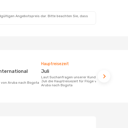
dgültigen Angebotspreis dar. Bitte beachten Sie, dass
Hauptreisezeit
Fluggesell
Flugstreck
Juli
Avianca
Laut Suchanfragen unserer Kunden ist
Juli die Hauptreisezeit für Flüge von
Fluggesellschaften die Flüge von Aruba
ke von Aruba nach Bogota
Aruba nach Bogota
nach Bogota