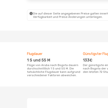
Die auf dieser Seite angegebenen Preise galten innerh
Verfügbarkeit und Preise Änderungen unterliegen.
Flugdauer
Günstigster Flu
1 S und 55 M
133€
Flüge von Aruba nach Bogota dauern
Der günstigste einfache Flug von Aruba
durchschnittlich 1 S und 55 M. Die
nach Bogota der 
tatsächliche Flugdauer kann aufgrund
den letzten 72 S
verschiedener Faktoren abweichen.