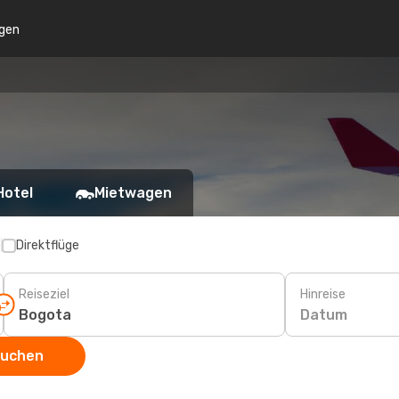
gen
Hotel
Mietwagen
p
Direktflüge
Reiseziel
Hinreise
Datum
suchen